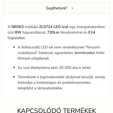
Segíthetünk?
A
NEDES
márkájú
ZLS724
LED
izzó
egy energiatakarékos
izzó
8W
fogyasztással,
720Lm
fényárammal és
E14
foglalattal.
A felhasznált LED-ek nem rendelkeznek "fényerő-
szabályozó" hatással, egyenletes,
természetes
fehér
fénnyel világítanak
Az izzó élettartama akár 30 000 óra is lehet
Termékünk a legmodernebb dizájnnal készült, amely
biztosítja a biztonságos és problémamentes
telepítést a lámpatestekbe
KAPCSOLÓDÓ TERMÉKEK