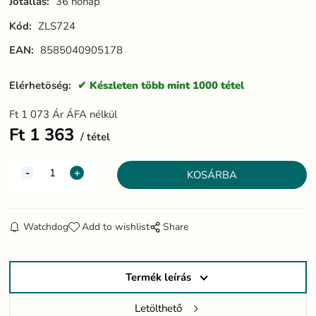
Jótállás:
36 hónap
Kód:
ZLS724
EAN:
8585040905178
Elérhetöség:
Készleten több mint 1000 tétel
Ft
1 073
Ár ÁFA nélkül
Ft
1 363
tétel
Watchdog
Add to wishlist
Share
Termék leírás
Letölthető