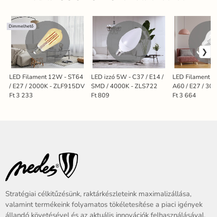
Dimmelhető
LED Filament 12W - ST64
LED izzó 5W - C37 / E14 /
LED Filament 
/ E27 / 2000K - ZLF915DV
SMD / 4000K - ZLS722
A60 / E27 / 300
ZWF102
Ft 3 233
Ft 809
Ft 3 664
Stratégiai célkitűzésünk, raktárkészleteink maximalizállása,
valamint termékeink folyamatos tökéletesítése a piaci igények
állandó követésével és az aktuális innovációk felhasználásával.