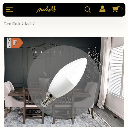
0
Termékek
Izzó