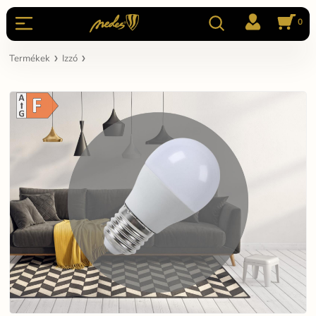
0
Termékek
Izzó