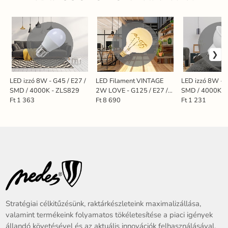
LED izzó 8W - G45 / E27 /
LED Filament VINTAGE
LED izzó 8W - 
SMD / 4000K - ZLS829
2W LOVE - G125 / E27 /
SMD / 4000K -
2000K - ZSF112
Ft 1 363
Ft 8 690
Ft 1 231
Stratégiai célkitűzésünk, raktárkészleteink maximalizállása,
valamint termékeink folyamatos tökéletesítése a piaci igények
állandó követésével és az aktuális innovációk felhasználásával.