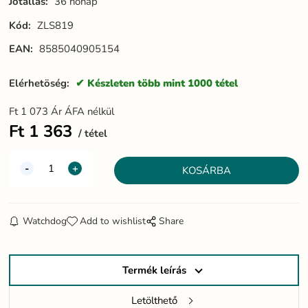
Jótállás:
36 hónap
Kód:
ZLS819
EAN:
8585040905154
Elérhetöség:
Készleten több mint 1000 tétel
Ft
1 073
Ár ÁFA nélkül
Ft
1 363
tétel
Watchdog
Add to wishlist
Share
Termék leírás
Letölthető