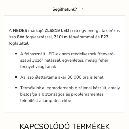
Segíthetünk?
A
NEDES
márkájú
ZLS819
LED
izzó
egy energiatakarékos
izzó
8W
fogyasztással,
710Lm
fényárammal és
E27
foglalattal.
A felhasznált LED-ek nem rendelkeznek "fényerő-
szabályozó" hatással, egyenletes, meleg fehér
fénnyel világítanak
Az izzó élettartama akár 30 000 óra is lehet
Termékünk a legmodernebb dizájnnal készült, amely
biztosítja a biztonságos és problémamentes
telepítést a lámpatestekbe
KAPCSOLÓDÓ TERMÉKEK