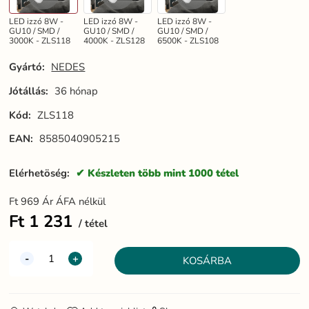
LED izzó 8W -
LED izzó 8W -
LED izzó 8W -
GU10 / SMD /
GU10 / SMD /
GU10 / SMD /
3000K - ZLS118
4000K - ZLS128
6500K - ZLS108
Gyártó:
NEDES
Jótállás:
36 hónap
Kód:
ZLS118
EAN:
8585040905215
Elérhetöség:
Készleten több mint 1000 tétel
Ft
969
Ár ÁFA nélkül
Ft
1 231
tétel