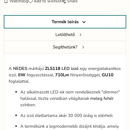
Watchdog
Add to wishlist
Share
Termék leírás
Letölthető
Segíthetünk?
A
NEDES
márkájú
ZLS118
LED izzó
egy energiatakarékos
izzó,
8
W
fogyasztással,
710Lm
fényerősséggel,
GU10
foglalattal.
Az alkalmazott LED-ek nem rendelkeznek "dimmer"
hatással, tiszta vonalban világítanak
meleg
fehér
színben.
Az izzó élettartama akár 30 000 óráig is elérheti.
A termékünk a legmodernebb dizájnt kínálja, amely