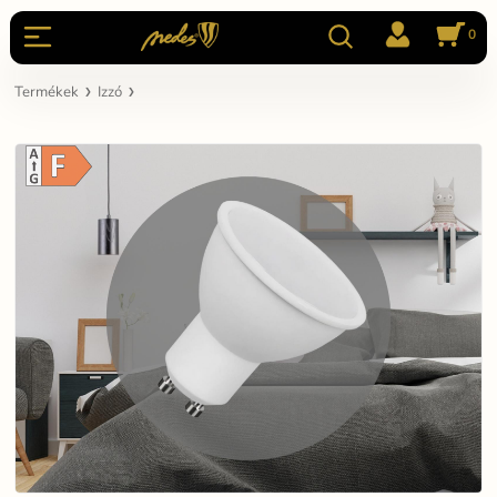
0
Termékek
Izzó