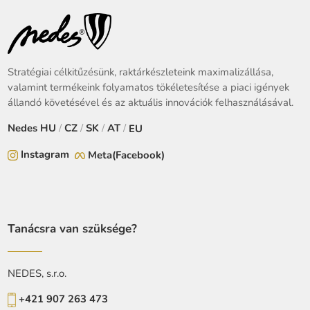
Stratégiai célkitűzésünk, raktárkészleteink maximalizállása,
valamint termékeink folyamatos tökéletesítése a piaci igények
állandó követésével és az aktuális innovációk felhasználásával.
Nedes
HU
/
CZ
/
SK
/
AT
/
EU
Instagram
Meta(Facebook)
Tanácsra van szüksége?
NEDES, s.r.o.
+421 907 263 473