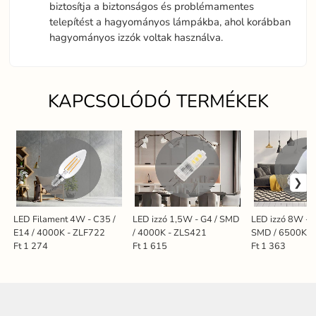
biztosítja a biztonságos és problémamentes
telepítést a hagyományos lámpákba, ahol korábban
hagyományos izzók voltak használva.
KAPCSOLÓDÓ TERMÉKEK
LED Filament 4W - C35 /
LED izzó 1,5W - G4 / SMD
LED izzó 8W - G
E14 / 4000K - ZLF722
/ 4000K - ZLS421
SMD / 6500K -
Ft 1 274
Ft 1 615
Ft 1 363