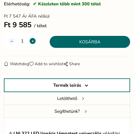
Elérhetöség:
Készleten több mint 300 tétel
Ft
7 547
Ár ÁFA nélkül
Ft
9 585
tétel
Watchdog
Add to wishlist
Share
Termék leírás
Letölthető
Segíthetünk?
A
LNL322 LED lineáris lámpatest univerzális
világítási