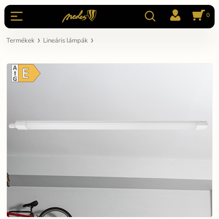
0
Termékek
Lineáris lámpák