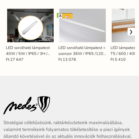
SZENZOR
LED sorolható lámpatest
LED sorolható lámpatest +
LED lámpatest 
40W / 5W / IP65 / 3H /
szenzor 36W / IP65 /1200
T5 / 600 / 4000
1200 / 4000K / E -
/ 4000K - LNL322/1S
LNL822
Ft 27 647
Ft 13 078
Ft 5 410
LNL324/3E
Stratégiai célkitűzésünk, raktárkészleteink maximalizállása,
valamint termékeink folyamatos tökéletesítése a piaci igények
állandó követésével és az aktuális innovációk felhasználásával.