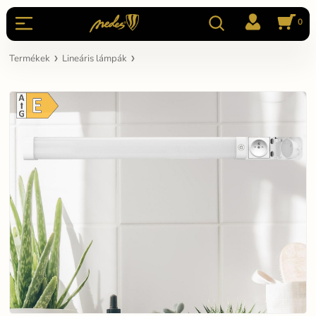
0
Termékek
Lineáris lámpák