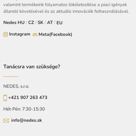
valamint termékeink folyamatos tökéletesítése a piaci igények
állandó követésével és az aktuális innovációk felhasználásával.
Nedes
HU
/
CZ
/
SK
/
AT
/
EU
Instagram
Meta(Facebook)
Tanácsra van szüksége?
NEDES, s.r.o.
+421 907 263 473
Hét-Pén: 7:30-15:30
info@nedes.sk