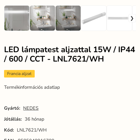
LED lámpatest aljzattal 15W / IP44
/ 600 / CCT - LNL7621/WH
Francia aljzat
Termékinformációs adatlap
Gyártó:
NEDES
Jótállás:
36 hónap
Kód:
LNL7621/WH