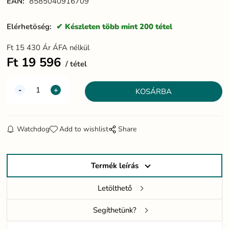
EAN:
8585040916709
Elérhetöség:
Készleten több mint 200 tétel
Ft
15 430
Ár ÁFA nélkül
Ft
19 596
tétel
Watchdog
Add to wishlist
Share
Termék leírás
Letölthető
Segíthetünk?