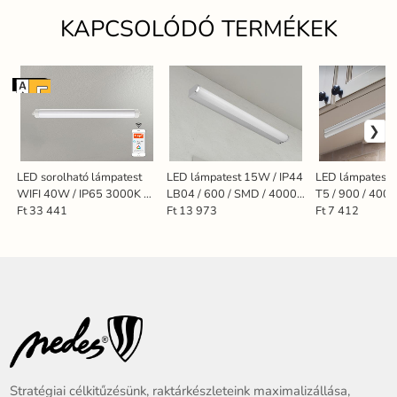
KAPCSOLÓDÓ TERMÉKEK
Wifi+BT
LED sorolható lámpatest
LED lámpatest 15W / IP44
LED lámpatest 
WIFI 40W / IP65 3000K -
LB04 / 600 / SMD / 4000K
T5 / 900 / 4000
6500K - LNL334/3W
/ CH - LNL7521/CH
LNL823
Ft 33 441
Ft 13 973
Ft 7 412
Stratégiai célkitűzésünk, raktárkészleteink maximalizállása,