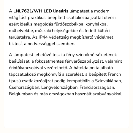
A
LNL7621/WH LED
lineáris
lámpatest a modern
világítást praktikus, beépített csatlakozóaljzattal ötvözi,
ezért ideális megoldás fürdőszobákba, konyhákba,
műhelyekbe, műszaki helyiségekbe és fedett kültéri
területekre. Az IP44 védettség megbízható védelmet
biztosít a nedvességgel szemben.
A lámpatest lehetővé teszi a fény színhőmérsékletének
beállítását, a fokozatmentes fényerőszabályzást, valamint
érintőkapcsolóval vezérelhető. A hátoldalon található
tápcsatlakozó megkönnyíti a szerelést, a beépített French
típusú csatlakozóaljzat pedig kompatibilis a Szlovákiában,
Csehországban, Lengyelországban, Franciaországban,
Belgiumban és más országokban használt szabványokkal.