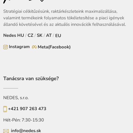
Stratégiai célkitűzésünk, raktárkészleteink maximalizállása,
valamint termékeink folyamatos tökéletesítése a piaci igények
állandó követésével és az aktuális innovációk felhasználásával.
Nedes
HU
/
CZ
/
SK
/
AT
/
EU
Instagram
Meta(Facebook)
Tanácsra van szüksége?
NEDES, s.r.o.
+421 907 263 473
Hét-Pén: 7:30-15:30
info@nedes.sk