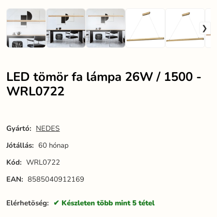
LED tömör fa lámpa 26W / 1500 -
WRL0722
Gyártó:
NEDES
Jótállás:
60 hónap
Kód:
WRL0722
EAN:
8585040912169
Elérhetöség:
Készleten több mint 5 tétel