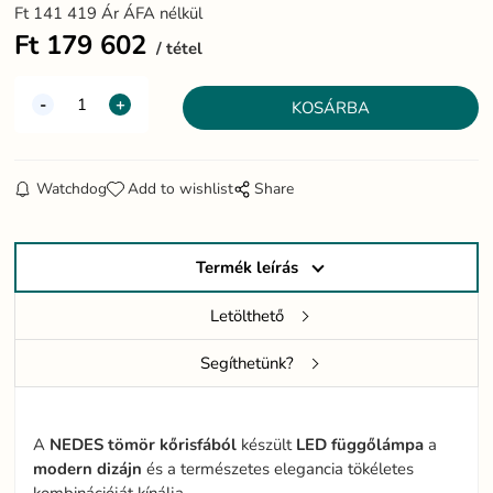
Ft
141 419
Ár ÁFA nélkül
Ft
179 602
tétel
Watchdog
Add to wishlist
Share
Termék leírás
Letölthető
Segíthetünk?
A
NEDES
tömör
kőrisfából
készült
LED
függőlámpa
a
modern
dizájn
és a természetes elegancia tökéletes