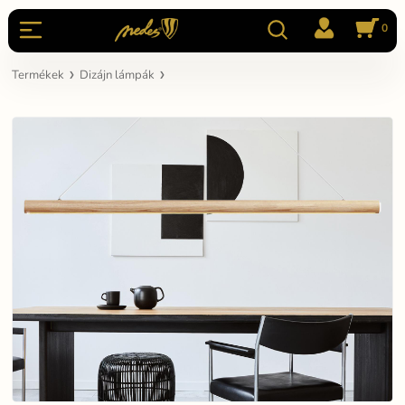
0
Termékek
Dizájn lámpák