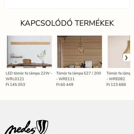
KAPCSOLÓDÓ TERMÉKEK
LED tömör fa lámpa 22W -
Tömör fa lámpa E27 / 200
Tömör fa lámpa
WRL0121
- WRE111
- WRE082
Ft 145 053
Ft 60 449
Ft 123 668