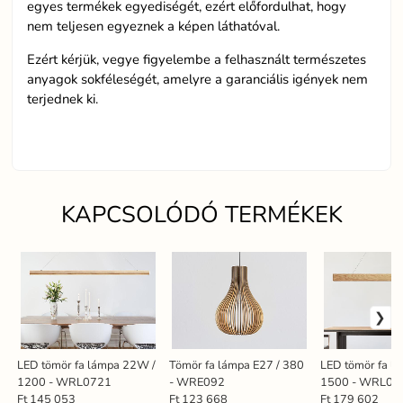
egyes termékek egyediségét, ezért előfordulhat, hogy
nem teljesen egyeznek a képen láthatóval.
Ezért kérjük, vegye figyelembe a felhasznált természetes
anyagok sokféleségét, amelyre a garanciális igények nem
terjednek ki.
KAPCSOLÓDÓ TERMÉKEK
LED tömör fa lámpa 22W /
Tömör fa lámpa E27 / 380
LED tömör fa l
1200 - WRL0721
- WRE092
1500 - WRL01
Ft 145 053
Ft 123 668
Ft 179 602