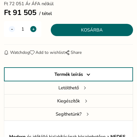
Ft
72 051
Ár ÁFA nélkül
Ft
91 505
tétel
Watchdog
Add to wishlist
Share
Termék leírás
Letölthető
Kiegészítők
Segíthetünk?
Modern
és időtálló kialakításának köszönhetően a
NEDES