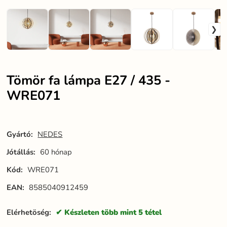
Tömör fa lámpa E27 / 435 -
WRE071
Gyártó:
NEDES
Jótállás:
60 hónap
Kód:
WRE071
EAN:
8585040912459
Elérhetöség:
Készleten több mint 5 tétel