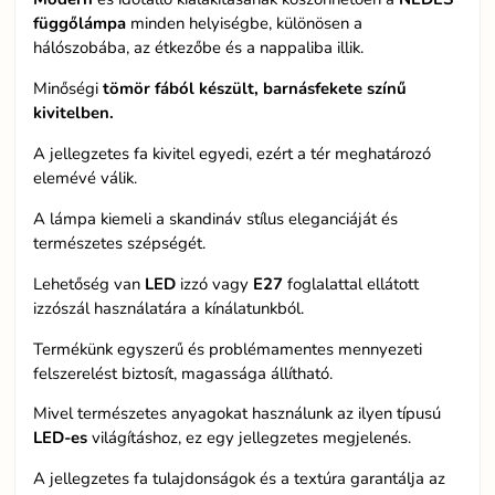
függőlámpa
minden helyiségbe, különösen a
hálószobába, az étkezőbe és a nappaliba illik.
Minőségi
tömör fából készült, barnásfekete színű
kivitelben.
A jellegzetes fa kivitel egyedi, ezért a tér meghatározó
elemévé válik.
A lámpa kiemeli a skandináv stílus eleganciáját és
természetes szépségét.
Lehetőség van
LED
izzó vagy
E27
foglalattal ellátott
izzószál használatára a kínálatunkból.
Termékünk egyszerű és problémamentes mennyezeti
felszerelést biztosít, magassága állítható.
Mivel természetes anyagokat használunk az ilyen típusú
LED-es
világításhoz, ez egy jellegzetes megjelenés.
A jellegzetes fa tulajdonságok és a textúra garantálja az