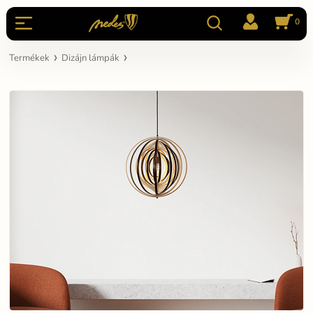
0
Termékek
Dizájn lámpák