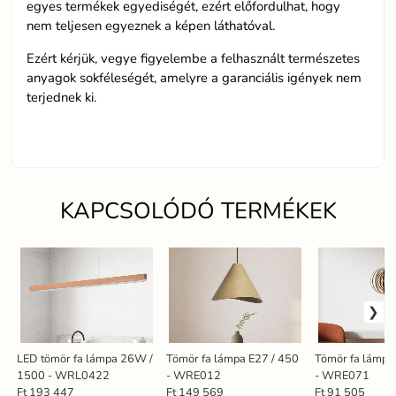
egyes termékek egyediségét, ezért előfordulhat, hogy
nem teljesen egyeznek a képen láthatóval.
Ezért kérjük, vegye figyelembe a felhasznált természetes
anyagok sokféleségét, amelyre a garanciális igények nem
terjednek ki.
KAPCSOLÓDÓ TERMÉKEK
LED tömör fa lámpa 26W /
Tömör fa lámpa E27 / 450
Tömör fa lámpa
1500 - WRL0422
- WRE012
- WRE071
Ft 193 447
Ft 149 569
Ft 91 505