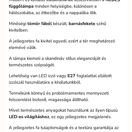
függőlámpa
minden helyiségbe, különösen a
hálószobába, az étkezőbe és a nappaliba illik.
Minőségi
tömör fából
készült,
barnásfekete
színű
kivitelben.
A jellegzetes fa kivitel egyedi, ezért a tér meghatározó
elemévé válik.
A lámpa kiemeli a skandináv stílus eleganciáját és
természetes szépségét.
Lehetőség van LED izzó vagy
E27
foglalattal ellátott
izzószál használatára a kínálatunkból.
Termékünk könnyű és problémamentes mennyezeti
felszerelést biztosít, magassága állítható.
Mivel természetes anyagokat használunk az ilyen típusú
LED-es világításhoz
, ez egy jellegzetes megjelenés.
A jellegzetes fa tulajdonságok és a textúra garantálja az