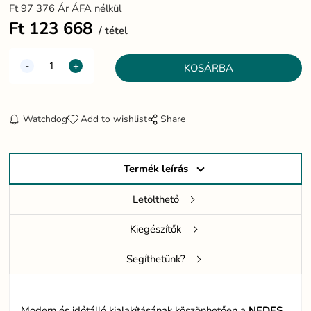
Ft
97 376
Ár ÁFA nélkül
Ft
123 668
tétel
Watchdog
Add to wishlist
Share
Termék leírás
Letölthető
Kiegészítők
Segíthetünk?
Modern és időtálló kialakításának köszönhetően a
NEDES