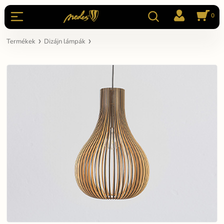
0
Termékek
Dizájn lámpák