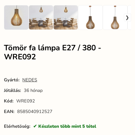
Tömör fa lámpa E27 / 380 -
WRE092
Gyártó:
NEDES
Jótállás:
36 hónap
Kód:
WRE092
EAN:
8585040912527
Elérhetöség:
Készleten több mint 5 tétel