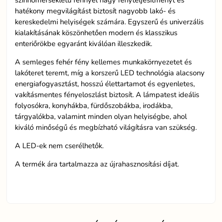
színhőmérsékletű fénnyel nagy fényteljesítményt és
hatékony megvilágítást biztosít nagyobb lakó- és
kereskedelmi helyiségek számára. Egyszerű és univerzális
kialakításának köszönhetően modern és klasszikus
enteriőrökbe egyaránt kiválóan illeszkedik.
A semleges fehér fény kellemes munkakörnyezetet és
lakóteret teremt, míg a korszerű LED technológia alacsony
energiafogyasztást, hosszú élettartamot és egyenletes,
vakításmentes fényeloszlást biztosít. A lámpatest ideális
folyosókra, konyhákba, fürdőszobákba, irodákba,
tárgyalókba, valamint minden olyan helyiségbe, ahol
kiváló minőségű és megbízható világításra van szükség.
A LED-ek nem cserélhetők.
A termék ára tartalmazza az újrahasznosítási díjat.