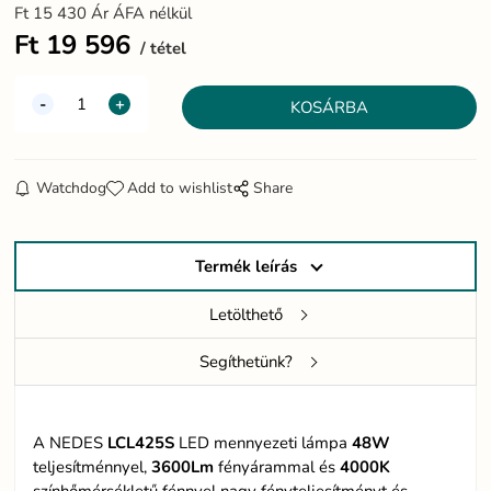
Ft
15 430
Ár ÁFA nélkül
Ft
19 596
tétel
Watchdog
Add to wishlist
Share
Termék leírás
Letölthető
Segíthetünk?
A NEDES
LCL425S
LED mennyezeti lámpa
48W
teljesítménnyel,
3600Lm
fényárammal és
4000K