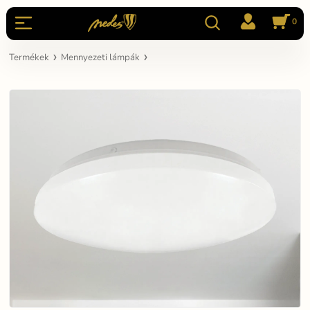
0
Termékek
Mennyezeti lámpák