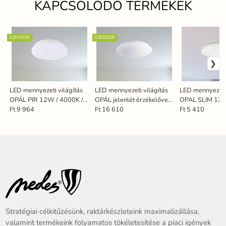
KAPCSOLÓDÓ TERMÉKEK
SZENZOR
SZENZOR
LED mennyezeti világítás
LED mennyezeti világítás
LED mennyezeti 
OPÁL PIR 12W / 4000K /
OPÁL jelenlét érzékelővel
OPAL SLIM 12W
PIR - LCL421P
12W / SMD / 4000K/ MS -
4000K - LCL4
Ft 9 964
Ft 16 610
Ft 5 410
LCL421M
Stratégiai célkitűzésünk, raktárkészleteink maximalizállása,
valamint termékeink folyamatos tökéletesítése a piaci igények