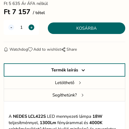
Ft
5 635
Ár ÁFA nélkül
Ft
7 157
tétel
Watchdog
Add to wishlist
Share
Termék leírás
Letölthető
Segíthetünk?
A
NEDES
LCL422S
LED mennyezeti lámpa
18W
teljesítménnyel,
1300Lm
fényárammal és
4000K