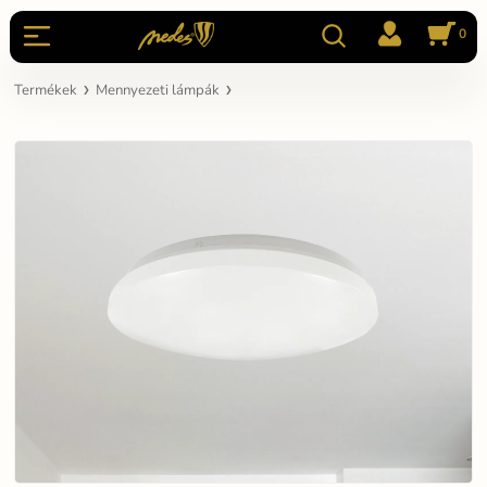
0
Termékek
Mennyezeti lámpák