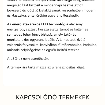
színhőmérsékletű fénnyel kiváló minőségű és egyenletes
megvilágítást biztosít a mindennapi használathoz.
Egyszerű és időtálló kialakításának köszönhetően modern
és klasszikus enteriőrökbe egyaránt illeszkedik.
Az
energiatakarékos LED technológia
alacsony
energiafogyasztást, hosszú élettartamot és kellemes
semleges fehér fényt biztosít, amely lakó- és
munkaterekbe egyaránt ideális. A lámpatest kiváló
választás folyosókra, konyhákba, fürdőszobákba, irodákba,
műszaki helyiségekbe és egyéb beltéri terekbe.
A LED-ek nem cserélhetők.
A termék ára tartalmazza az újrahasznosítási díjat.
KAPCSOLÓDÓ TERMÉKEK