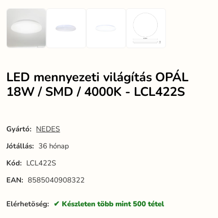
LED mennyezeti világítás OPÁL
18W / SMD / 4000K - LCL422S
Gyártó:
NEDES
Jótállás:
36 hónap
Kód:
LCL422S
EAN:
8585040908322
Elérhetöség:
Készleten több mint 500 tétel