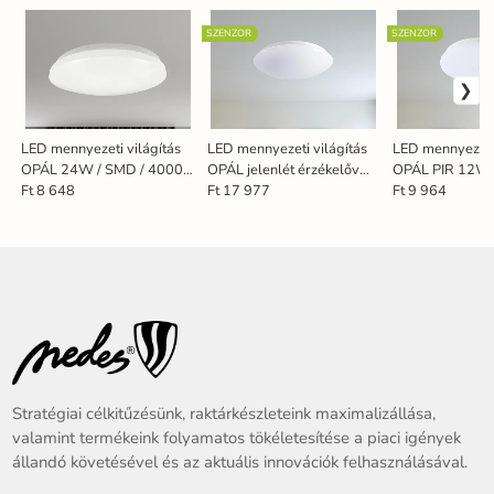
SZENZOR
SZENZOR
LED mennyezeti világítás
LED mennyezeti világítás
LED mennyezeti 
OPÁL 24W / SMD / 4000K
OPÁL jelenlét érzékelőv
OPÁL PIR 12W 
- LCL423S
12W / SMD /4000K / MS /
PIR - LCL421P
Ft 8 648
Ft 17 977
Ft 9 964
IP44 - LCL421M/44
Stratégiai célkitűzésünk, raktárkészleteink maximalizállása,
valamint termékeink folyamatos tökéletesítése a piaci igények
állandó követésével és az aktuális innovációk felhasználásával.