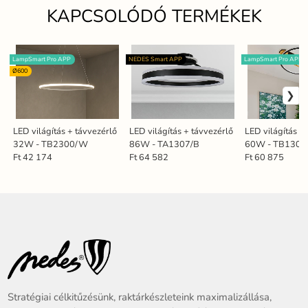
KAPCSOLÓDÓ TERMÉKEK
LampSmart Pro APP
NEDES Smart APP
LampSmart Pro APP
Ø600
LED világítás + távvezérlő
LED világítás + távvezérlő
LED világítás +
32W - TB2300/W
86W - TA1307/B
60W - TB1306
Ft 42 174
Ft 64 582
Ft 60 875
Stratégiai célkitűzésünk, raktárkészleteink maximalizállása,