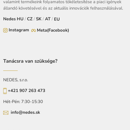
valamint termékeink folyamatos tökéletesítése a piaci igények
állandó követésével és az aktuális innovációk felhasználásával.
Nedes
HU
/
CZ
/
SK
/
AT
/
EU
Instagram
Meta(Facebook)
Tanácsra van szüksége?
NEDES, s.r.o.
+421 907 263 473
Hét-Pén: 7:30-15:30
info@nedes.sk