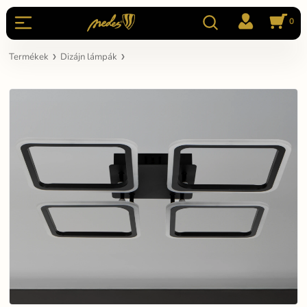
0
Termékek
Dizájn lámpák