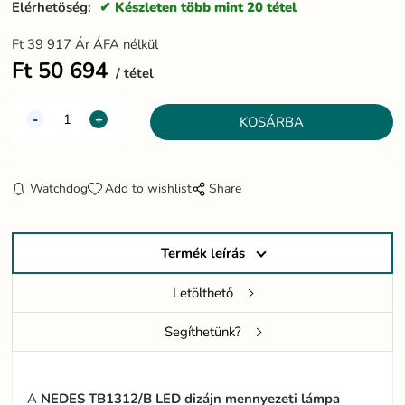
Elérhetöség:
Készleten több mint 20 tétel
Ft
39 917
Ár ÁFA nélkül
Ft
50 694
tétel
Watchdog
Add to wishlist
Share
Termék leírás
Letölthető
Segíthetünk?
A
NEDES TB1312/B LED dizájn mennyezeti lámpa