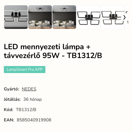
LED mennyezeti lámpa +
távvezérlő 95W - TB1312/B
LampSmart Pro APP
Gyártó:
NEDES
Jótállás:
36 hónap
Kód:
TB1312/B
EAN:
8585040919908