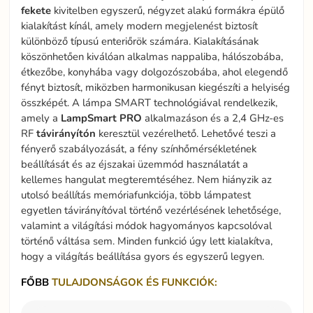
fekete
kivitelben egyszerű, négyzet alakú formákra épülő
kialakítást kínál, amely modern megjelenést biztosít
különböző típusú enteriőrök számára. Kialakításának
köszönhetően kiválóan alkalmas nappaliba, hálószobába,
étkezőbe, konyhába vagy dolgozószobába, ahol elegendő
fényt biztosít, miközben harmonikusan kiegészíti a helyiség
összképét. A lámpa SMART technológiával rendelkezik,
amely a
LampSmart
PRO
alkalmazáson és a 2,4 GHz-es
RF
távirányítón
keresztül vezérelhető. Lehetővé teszi a
fényerő szabályozását, a fény színhőmérsékletének
beállítását és az éjszakai üzemmód használatát a
kellemes hangulat megteremtéséhez. Nem hiányzik az
utolsó beállítás memóriafunkciója, több lámpatest
egyetlen távirányítóval történő vezérlésének lehetősége,
valamint a világítási módok hagyományos kapcsolóval
történő váltása sem. Minden funkció úgy lett kialakítva,
hogy a világítás beállítása gyors és egyszerű legyen.
FŐBB
TULAJDONSÁGOK ÉS FUNKCIÓK: