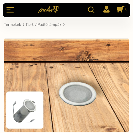
0
Termékek
Kerti / Padló lámpák