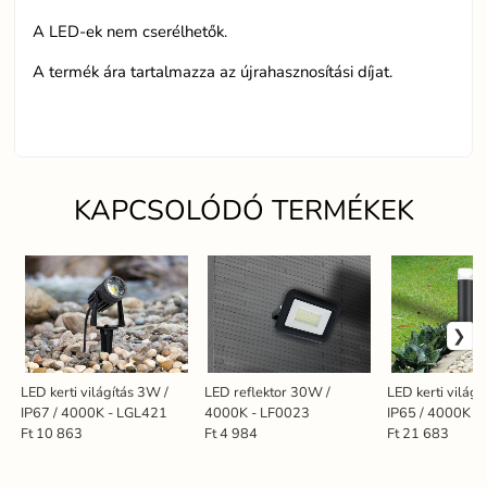
A LED-ek nem cserélhetők.
A termék ára tartalmazza az újrahasznosítási díjat.
KAPCSOLÓDÓ TERMÉKEK
LED kerti világítás 3W /
LED reflektor 30W /
LED kerti világí
IP67 / 4000K - LGL421
4000K - LF0023
IP65 / 4000K -
Ft 10 863
Ft 4 984
Ft 21 683