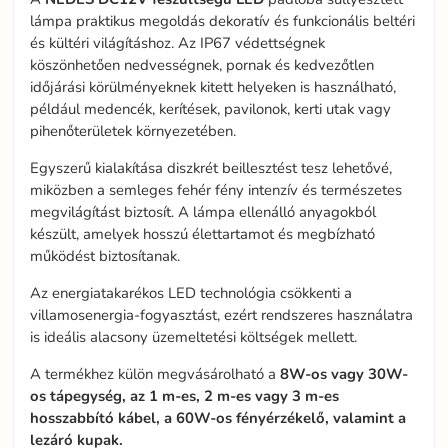
lámpa praktikus megoldás dekoratív és funkcionális beltéri
és kültéri világításhoz. Az IP67 védettségnek
köszönhetően nedvességnek, pornak és kedvezőtlen
időjárási körülményeknek kitett helyeken is használható,
például medencék, kerítések, pavilonok, kerti utak vagy
pihenőterületek környezetében.
Egyszerű kialakítása diszkrét beillesztést tesz lehetővé,
miközben a semleges fehér fény intenzív és természetes
megvilágítást biztosít. A lámpa ellenálló anyagokból
készült, amelyek hosszú élettartamot és megbízható
működést biztosítanak.
Az energiatakarékos LED technológia csökkenti a
villamosenergia-fogyasztást, ezért rendszeres használatra
is ideális alacsony üzemeltetési költségek mellett.
A termékhez külön megvásárolható a
8W-os vagy 30W-
os tápegység, az 1 m-es, 2 m-es vagy 3 m-es
hosszabbító kábel, a 60W-os fényérzékelő, valamint a
lezáró kupak.