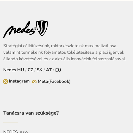
Stratégiai célkitűzésünk, raktárkészleteink maximalizállása,
valamint termékeink folyamatos tökéletesítése a piaci igények
állandó követésével és az aktuális innovációk felhasználásával.
Nedes
HU
/
CZ
/
SK
/
AT
/
EU
Instagram
Meta(Facebook)
Tanácsra van szüksége?
NEDES, s.r.o.