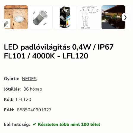
LED padlóvilágítás 0,4W / IP67
FL101 / 4000K - LFL120
Gyártó:
NEDES
Jótállás:
36 hónap
Kód:
LFL120
EAN:
8585040901927
Elérhetöség:
Készleten több mint 100 tétel