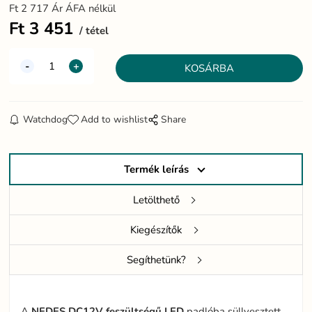
Ft
2 717
Ár ÁFA nélkül
Ft
3 451
tétel
Watchdog
Add to wishlist
Share
Termék leírás
Letölthető
Kiegészítők
Segíthetünk?
A
NEDES DC12V feszültségű LED
padlóba süllyesztett