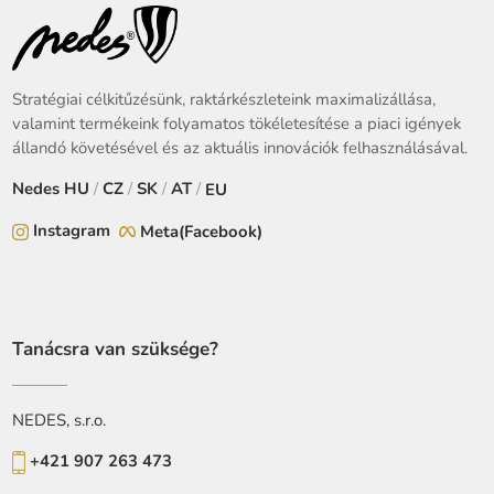
Stratégiai célkitűzésünk, raktárkészleteink maximalizállása,
valamint termékeink folyamatos tökéletesítése a piaci igények
állandó követésével és az aktuális innovációk felhasználásával.
Nedes
HU
/
CZ
/
SK
/
AT
/
EU
Instagram
Meta(Facebook)
Tanácsra van szüksége?
NEDES, s.r.o.
+421 907 263 473