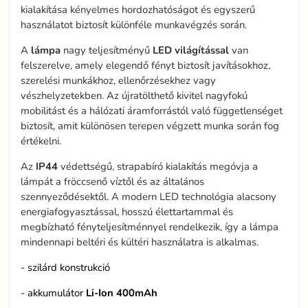
kialakítása kényelmes hordozhatóságot és egyszerű
használatot biztosít különféle munkavégzés során.
A
lámpa
nagy teljesítményű
LED
világítással
van
felszerelve, amely elegendő fényt biztosít javításokhoz,
szerelési munkákhoz, ellenőrzésekhez vagy
vészhelyzetekben. Az újratölthető kivitel nagyfokú
mobilitást és a hálózati áramforrástól való függetlenséget
biztosít, amit különösen terepen végzett munka során fog
értékelni.
Az
IP44
védettségű, strapabíró kialakítás megóvja a
lámpát a fröccsenő víztől és az általános
szennyeződésektől. A modern LED technológia alacsony
energiafogyasztással, hosszú élettartammal és
megbízható fényteljesítménnyel rendelkezik, így a lámpa
mindennapi beltéri és kültéri használatra is alkalmas.
- szilárd konstrukció
- akkumulátor
Li-Ion 400mAh