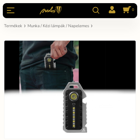
0
Termékek
Munka / Kézi lámpák / Napelemes