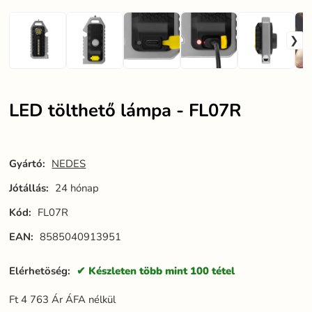
LED tölthető lámpa - FL07R
Gyártó:
NEDES
Jótállás:
24 hónap
Kód:
FL07R
EAN:
8585040913951
Elérhetöség:
Készleten több mint 100 tétel
Ft
4 763
Ár ÁFA nélkül