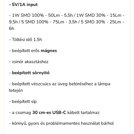
- 5V/1A input
- 1W SMD 100% - 50Lm - 5,5h / 1W SMD 30% - 15Lm -
9,5h / 5 SMD 100% - 75Lm - 3,5h / 5 SMD 30% - 25Lm -
6h
- Töltési idő 1,5h
- beépített erős
mágnes
- zsinór akasztáshoz
-
beépített sörnyitó
- beépített vészcsúcs az üveg betöréséhez a lámpa
tetején
- beépített síp
- a csomag
30 cm-es USB-C
kábelt tartalmaz
- könnyű, gyors és problémamentes használat bárhol