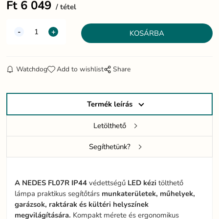
Ft
6 049
tétel
Watchdog
Add to wishlist
Share
Termék leírás
Letölthető
Segíthetünk?
A NEDES FL07R IP44
védettségű
LED
kézi
tölthető
lámpa praktikus segítőtárs
munkaterületek, műhelyek,
garázsok, raktárak és kültéri helyszínek
megvilágítására.
Kompakt mérete és ergonomikus