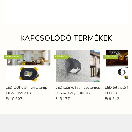
KAPCSOLÓDÓ TERMÉKEK
PowerBank
SZENZOR
SZENZOR
LED tölthető munkalámp
LED szürke fali napelemes
LED tölthető fe
10W - WL21R
lámpa 3W / 3000K /
LH03R
4000K - LS225
Ft 10 607
Ft 6 177
Ft 9 542