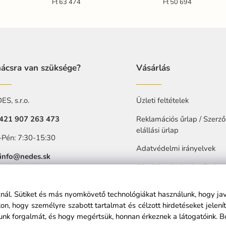
Ft 63 474
Ft 50 694
ácsra van szüksége?
Vásárlás
S, s.r.o.
Üzleti feltételek
421 907 263 473
Reklamációs űrlap / Szerző
elállási ürlap
-Pén: 7:30-15:30
Adatvédelmi irányelvek
info@nedes.sk
Akadalytalanitasi nyilatkoz
sznál. Sütiket és más nyomkövető technológiákat használunk, hogy ja
n, hogy személyre szabott tartalmat és célzott hirdetéseket jelen
nk forgalmát, és hogy megértsük, honnan érkeznek a látogatóink.
B