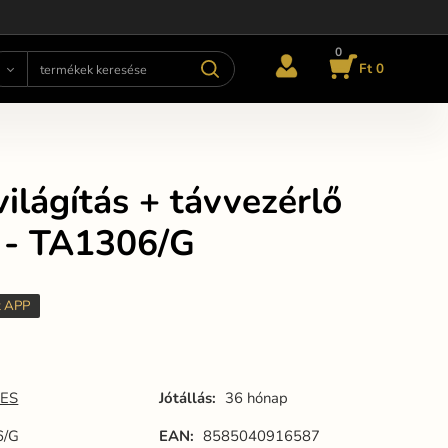
0
Ft 0
ilágítás + távvezérlő
- TA1306/G
t APP
ES
Jótállás:
36 hónap
6/G
EAN:
8585040916587