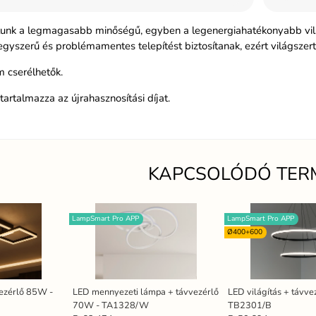
atunk a legmagasabb minőségű, egyben a legenergiahatékonyabb vilá
egyszerű és problémamentes telepítést biztosítanak, ezért világszer
 cserélhetők.
tartalmazza az újrahasznosítási díjat.
KAPCSOLÓDÓ TER
LampSmart Pro APP
LampSmart Pro APP
Ø400+600
vezérlő 85W -
LED mennyezeti lámpa + távvezérlő
LED világítás + távv
70W - TA1328/W
TB2301/B