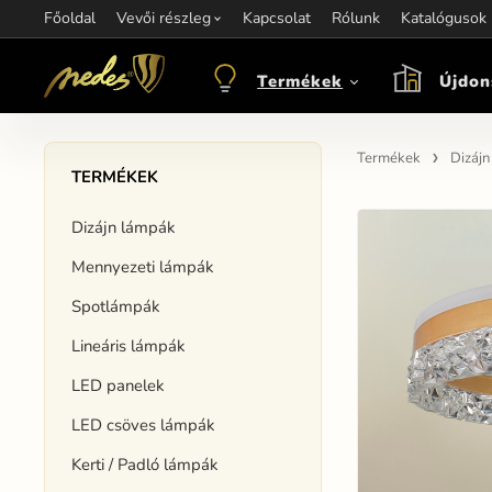
Főoldal
Információ:
Vevői részleg
Kapcsolat
Kapcsolat:
Rólunk
+421 907 263 473
Katalógusok
M
objednavkacz@nedes.sk
Termékek
Újdon
Termékek
Dizáj
TERMÉKEK
Dizájn lámpák
Mennyezeti lámpák
Spotlámpák
Lineáris lámpák
LED panelek
LED csöves lámpák
Kerti / Padló lámpák