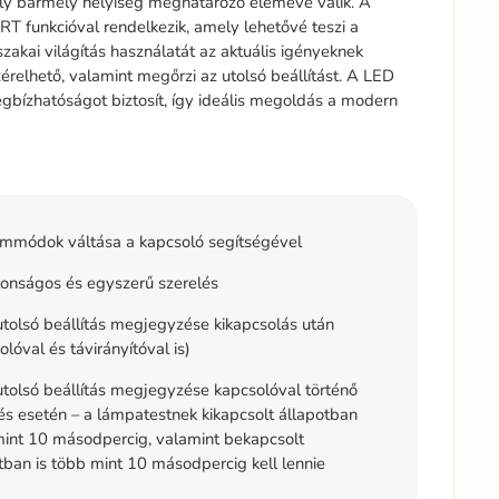
ely bármely helyiség meghatározó elemévé válik. A
T funkcióval rendelkezik, amely lehetővé teszi a
akai világítás használatát az aktuális igényeknek
érelhető, valamint megőrzi az utolsó beállítást. A LED
bízhatóságot biztosít, így ideális megoldás a modern
mmódok váltása a kapcsoló segítségével
onságos és egyszerű szerelés
tolsó beállítás megjegyzése kikapcsolás után
olóval és távirányítóval is)
tolsó beállítás megjegyzése kapcsolóval történő
és esetén – a lámpatestnek kikapcsolt állapotban
int 10 másodpercig, valamint bekapcsolt
tban is több mint 10 másodpercig kell lennie