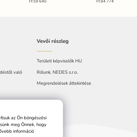
Ft 59 640
Ft 84 774
Vevői részleg
Területi képviselők HU
déstől való
Rólunk, NEDES s.r.o.
Megrendelések áttekintése
at
vítsuk az Ön böngészési
ítsünk meg Önnek, hogy
ővebb információ