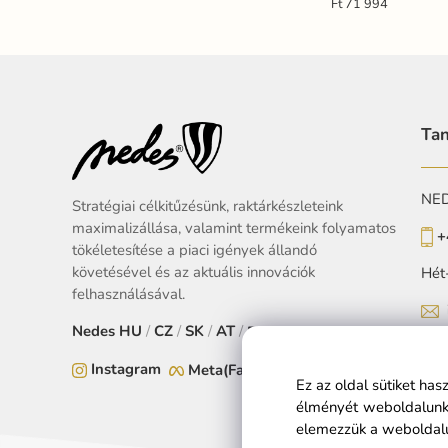
Ft 71 994
Tan
NEDE
Stratégiai célkitűzésünk, raktárkészleteink
maximalizállása, valamint termékeink folyamatos
+
tökéletesítése a piaci igények állandó
követésével és az aktuális innovációk
Hét
felhasználásával.
Nedes
HU
/
CZ
/
SK
/
AT
/
EU
Instagram
Meta(Facebook)
Ez az oldal sütiket ha
élményét weboldalunko
elemezzük a weboldalu