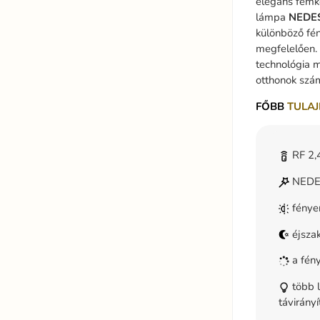
elegáns fémke
lámpa
NEDE
különböző fén
megfelelően. 
technológia 
otthonok szá
FŐBB
TULAJ
RF 2,4
NEDES
fénye
éjsza
a fény
több l
távirányí