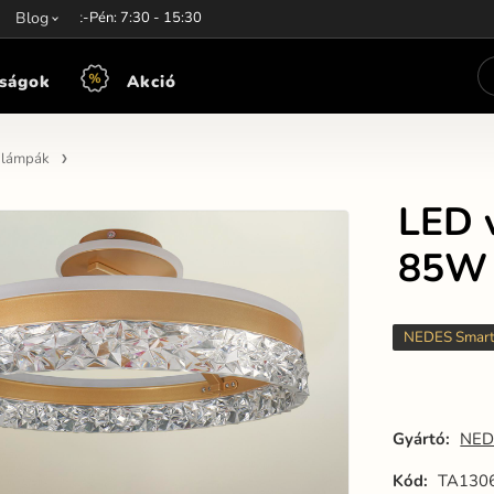
unkaidő:
Blog
Hét-Pén: 7:30 - 15:30
ságok
Akció
n lámpák
LED v
85W 
NEDES Smar
Gyártó:
NED
Kód:
TA130