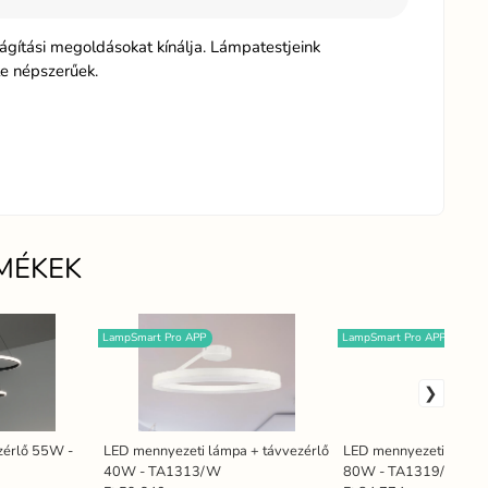
gítási megoldásokat kínálja. Lámpatestjeink
te népszerűek.
MÉKEK
LampSmart Pro APP
LampSmart Pro APP
ezérlő 55W -
LED mennyezeti lámpa + távvezérlő
LED mennyezeti lámpa 
40W - TA1313/W
80W - TA1319/WB