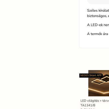
Széles kínál
biztonságos, 
A LED-ek nem
A termék ára 
NEDES Smart APP
LED világítás + táv
TA1341/B