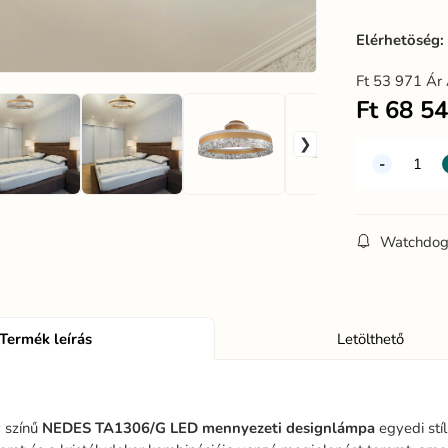
Elérhetöség
Ft
53 971
Ár 
Ft
68 5
Watchdo
Termék leírás
Letölthető
y színű
NEDES
TA1306/G LED mennyezeti
designlámpa
egyedi stíl