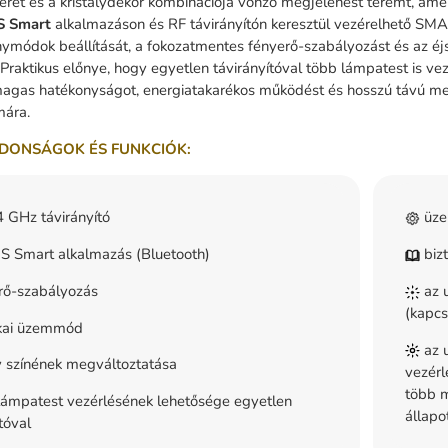
ret és a kristálydekor kombinációja vonzó megjelenést teremt, am
S
Smart
alkalmazáson és RF távirányítón keresztül vezérelhető SMAR
ymódok beállítását, a fokozatmentes fényerő-szabályozást és az éjsz
Praktikus előnye, hogy egyetlen távirányítóval több lámpatest is vez
magas hatékonyságot, energiatakarékos működést és hosszú távú meg
mára.
DONSÁGOK ÉS FUNKCIÓK:
 GHz távirányító
üze
 Smart alkalmazás (Bluetooth)
bizt
rő-szabályozás
az u
(kapcs
kai üzemmód
az u
 színének megváltoztatása
vezérl
több m
ámpatest vezérlésének lehetősége egyetlen
állapo
tóval