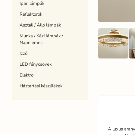
Ipari lámpák
Reflektorok
Asztali / Álló lámpák
Munka / Kézi lámpák /
Napelemes
Izzó
LED fénycsövek
Elektro
Háztartási készűlékek
A luxus aran