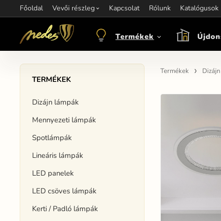
Főoldal
Információ:
Vevői részleg
Kapcsolat
Kapcsolat:
Rólunk
+421 907 263 473
Katalógusok
M
objednavkacz@nedes.sk
Termékek
Újdon
Termékek
Dizáj
TERMÉKEK
Dizájn lámpák
Mennyezeti lámpák
Spotlámpák
Lineáris lámpák
LED panelek
LED csöves lámpák
Kerti / Padló lámpák