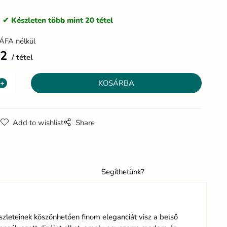
:
Készleten több mint 20 tétel
ÁFA nélkül
32
tétel
g
Add to wishlist
Share
Segíthetünk?
szleteinek köszönhetően finom eleganciát visz a belső