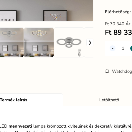
Elérhetöség
Ft
70 340
Ár 
Ft
89 3
Watchdo
Termék leírás
Letölthető
LED
mennyezeti
lámpa krómozott kivitelének és dekoratív kristályré