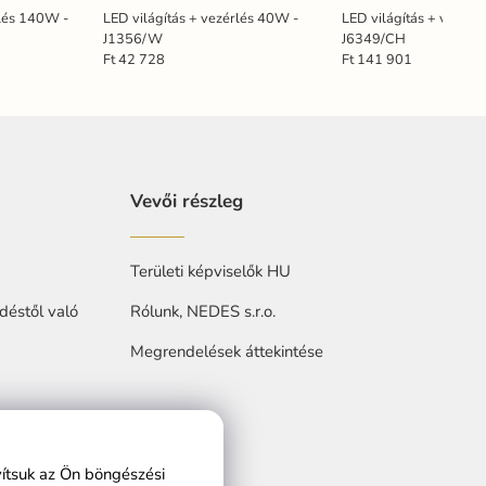
rlés 140W -
LED világítás + vezérlés 40W -
LED világítás + vezérl
J1356/W
J6349/CH
Ft 42 728
Ft 141 901
Vevői részleg
Területi képviselők HU
déstől való
Rólunk, NEDES s.r.o.
Megrendelések áttekintése
at
vítsuk az Ön böngészési