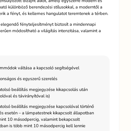
ensúlyozott dizájnt alkot, amely egyszerre modern és
tó különböző berendezési stílusokkal, a moderntől a
rik a fényt, és kellemes hangulatot teremtenek a térben.
s elegendő fényteljesítményt biztosít a mindennapi
erűen módosítható a világítás intenzitása, valamint a
mmódok váltása a kapcsoló segítségével
onságos és egyszerű szerelés
tolsó beállítás megjegyzése kikapcsolás után
olóval és távirányítóval is)
tolsó beállítás megjegyzése kapcsolóval történő
és esetén – a lámpatestnek kikapcsolt állapotban
int 10 másodpercig, valamint bekapcsolt
tban is több mint 10 másodpercig kell lennie