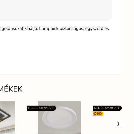
egoldásokat kínálja. Lámpáink biztonságos, egyszerű és
MÉKEK
NEDES Smart APP
NEDES Smart APP
Ø600