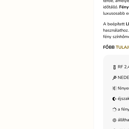
térbe, amelye
időtálló.
Fény
luxusosabb en
A beépített
L
használathoz.
fény színhőmé
FŐBB
TULAJ
RF 2,4
NEDES
fénye
éjsza
a fény
állít