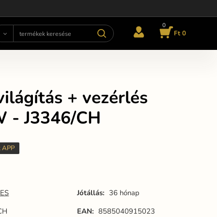
0
Ft 0
ilágítás + vezérlés
 - J3346/CH
t APP
ES
Jótállás:
36 hónap
CH
EAN:
8585040915023