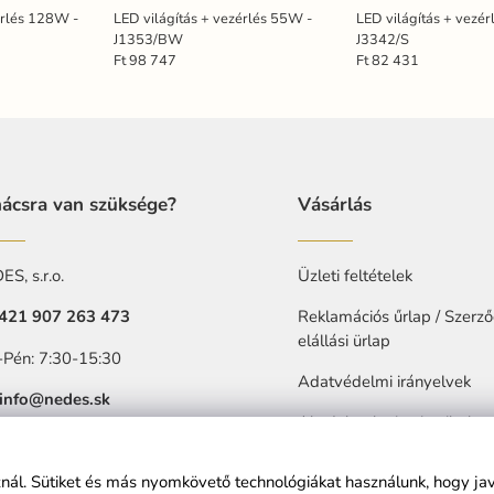
érlés 128W -
LED világítás + vezérlés 55W -
LED világítás + vezé
J1353/BW
J3342/S
Ft 98 747
Ft 82 431
ácsra van szüksége?
Vásárlás
S, s.r.o.
Üzleti feltételek
421 907 263 473
Reklamációs űrlap / Szerző
elállási ürlap
-Pén: 7:30-15:30
Adatvédelmi irányelvek
info@nedes.sk
Akadalytalanitasi nyilatkoz
sznál. Sütiket és más nyomkövető technológiákat használunk, hogy ja