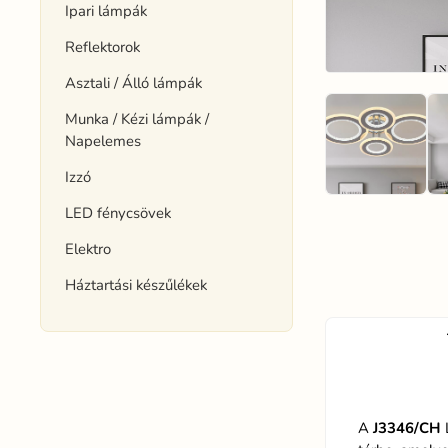
Ipari lámpák
Reflektorok
Asztali / Álló lámpák
Munka / Kézi lámpák /
Napelemes
Izzó
LED fénycsövek
Elektro
Háztartási készűlékek
A
J3346/CH