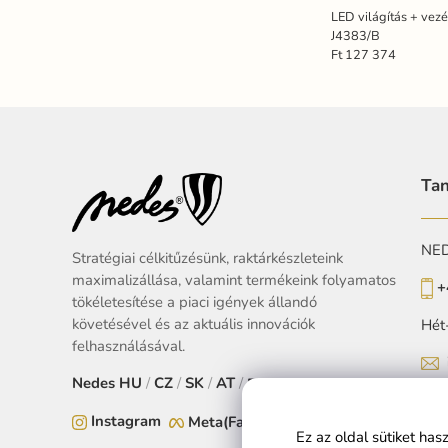
LED világítás + vez
J4383/B
Ft 127 374
Tan
NEDE
Stratégiai célkitűzésünk, raktárkészleteink
maximalizállása, valamint termékeink folyamatos
+
tökéletesítése a piaci igények állandó
követésével és az aktuális innovációk
Hét
felhasználásával.
Nedes
HU
/
CZ
/
SK
/
AT
/
EU
Instagram
Meta(Facebook)
Ez az oldal sütiket ha