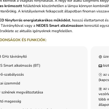
k kiemelik a világítás fényhatását. A négy kör alakú szegmens kiegy
es krómozott
felületének köszönhetően a lámpa könnyen kombinálha
teriőrökig. A kristályelemek felkapcsolt állapotban finoman visszave
ED fényforrás energiatakarékos működést
, hosszú élettartamot é
 Távirányítóval vagy a
NEDES Smart alkalmazáson
keresztül egysz
rséklete az aktuális igényeknek megfelelően.
DONSÁGOK ÉS FUNKCIÓK:
 GHz távirányító
üze
 Smart alkalmazás (BT)
bizt
rő-szabályozás
az u
(kapcs
kai üzemmód
az u
 színének megváltoztatása
vezérl
több m
ható magasság
állapo