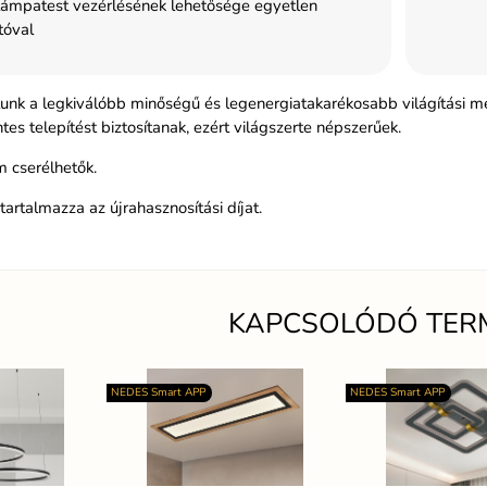
ámpatest vezérlésének lehetősége egyetlen
tóval
tunk a legkiválóbb minőségű és legenergiatakarékosabb világítási m
s telepítést biztosítanak, ezért világszerte népszerűek.
 cserélhetők.
tartalmazza az újrahasznosítási díjat.
KAPCSOLÓDÓ TER
NEDES Smart APP
NEDES Smart APP