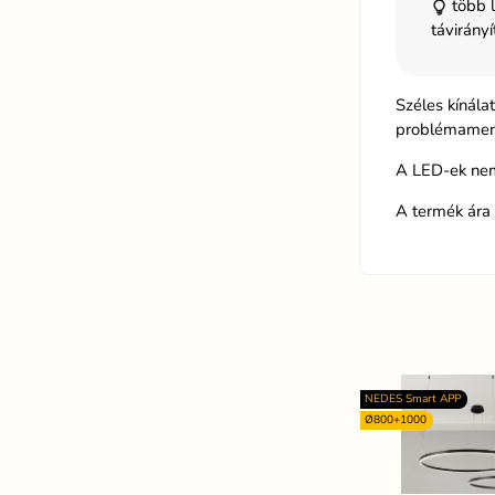
több l
távirányí
Széles kínála
problémamente
A LED-ek nem
A termék ára 
NEDES Smart APP
Ø800+1000