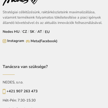
Stratégiai célkitűzésünk, raktárkészleteink maximalizállása,
valamint termékeink folyamatos tökéletesítése a piaci igények
állandó követésével és az aktuális innovációk felhasználásával.
Nedes
HU
/
CZ
/
SK
/
AT
/
EU
Instagram
Meta(Facebook)
Tanácsra van szüksége?
NEDES, s.r.o.
+421 907 263 473
Hét-Pén: 7:30-15:30