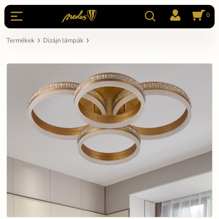
0
Termékek
Dizájn lámpák