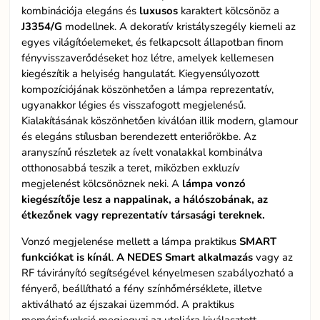
kombinációja elegáns és
luxusos
karaktert kölcsönöz a
J3354/G
modellnek. A dekoratív kristályszegély kiemeli az
egyes világítóelemeket, és felkapcsolt állapotban finom
fényvisszaverődéseket hoz létre, amelyek kellemesen
kiegészítik a helyiség hangulatát. Kiegyensúlyozott
kompozíciójának köszönhetően a lámpa reprezentatív,
ugyanakkor légies és visszafogott megjelenésű.
Kialakításának köszönhetően kiválóan illik modern, glamour
és elegáns stílusban berendezett enteriőrökbe. Az
aranyszínű részletek az ívelt vonalakkal kombinálva
otthonosabbá teszik a teret, miközben exkluzív
megjelenést kölcsönöznek neki. A
lámpa vonzó
kiegészítője lesz a nappalinak, a hálószobának, az
étkezőnek vagy reprezentatív társasági tereknek.
Vonzó megjelenése mellett a lámpa praktikus
SMART
funkciókat is kínál
.
A NEDES Smart alkalmazás
vagy az
RF távirányító segítségével kényelmesen szabályozható a
fényerő, beállítható a fény színhőmérséklete, illetve
aktiválható az éjszakai üzemmód. A praktikus