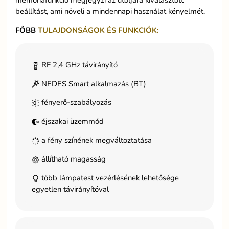
memóriafunkció megjegyzi az utoljára kiválasztott
beállítást, ami növeli a mindennapi használat kényelmét.
FŐBB
TULAJDONSÁGOK ÉS FUNKCIÓK:
RF 2,4 GHz távirányító
NEDES Smart alkalmazás (BT)
fényerő-szabályozás
éjszakai üzemmód
a fény színének megváltoztatása
állítható magasság
több lámpatest vezérlésének lehetősége
egyetlen távirányítóval