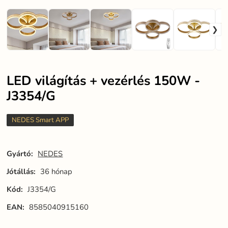
LED világítás + vezérlés 150W -
J3354/G
NEDES Smart APP
Gyártó:
NEDES
Jótállás:
36 hónap
Kód:
J3354/G
EAN:
8585040915160