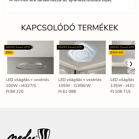
KAPCSOLÓDÓ TERMÉKEK
NEDES Smart APP
NEDES Smart APP
NEDES Smart APP
Ø800
Ø400+600
LED világítás + vezérlés
LED világítás + vezérlés
LED világítás +
100W - J4327/S
105W - J1306/W
135W - J4317/
Ft 84 220
Ft 61 088
Ft 108 715