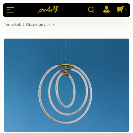
0
Termékek
Dizájn lámpák