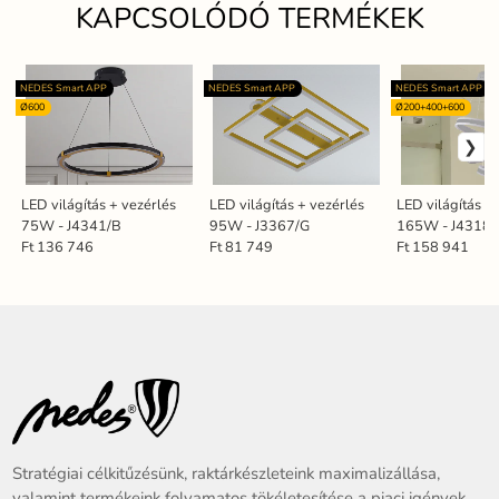
KAPCSOLÓDÓ TERMÉKEK
NEDES Smart APP
NEDES Smart APP
NEDES Smart APP
Ø600
Ø200+400+600
LED világítás + vezérlés
LED világítás + vezérlés
LED világítás +
75W - J4341/B
95W - J3367/G
165W - J4318/
Ft 136 746
Ft 81 749
Ft 158 941
Stratégiai célkitűzésünk, raktárkészleteink maximalizállása,
valamint termékeink folyamatos tökéletesítése a piaci igények