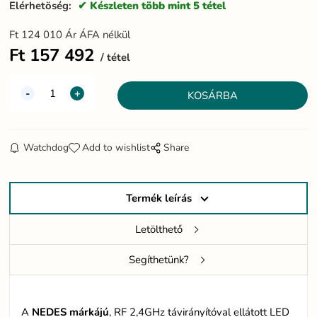
Elérhetöség:
Készleten több mint 5 tétel
Ft
124 010
Ár ÁFA nélkül
Ft
157 492
tétel
Watchdog
Add to wishlist
Share
Termék leírás
Letölthető
Segíthetünk?
A
NEDES márkájú
, RF 2,4GHz távirányítóval ellátott LED