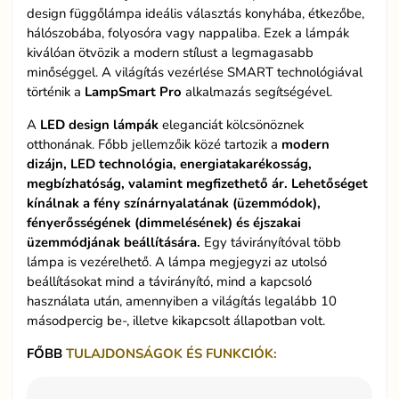
design függőlámpa ideális választás konyhába, étkezőbe,
hálószobába, folyosóra vagy nappaliba. Ezek a lámpák
kiválóan ötvözik a modern stílust a legmagasabb
minőséggel. A világítás vezérlése SMART technológiával
történik a
LampSmart Pro
alkalmazás segítségével.
A
LED design lámpák
eleganciát kölcsönöznek
otthonának. Főbb jellemzőik közé tartozik a
modern
dizájn, LED technológia, energiatakarékosság,
megbízhatóság, valamint megfizethető ár. Lehetőséget
kínálnak a fény színárnyalatának (üzemmódok),
fényerősségének (dimmelésének) és éjszakai
üzemmódjának beállítására.
Egy távirányítóval több
lámpa is vezérelhető. A lámpa megjegyzi az utolsó
beállításokat mind a távirányító, mind a kapcsoló
használata után, amennyiben a világítás legalább 10
másodpercig be-, illetve kikapcsolt állapotban volt.
FŐBB
TULAJDONSÁGOK ÉS FUNKCIÓK: