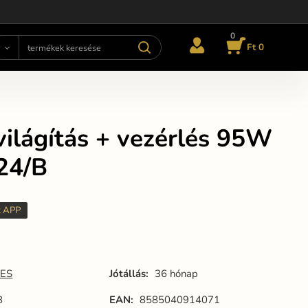
0
Ft 0
ilágítás + vezérlés 95W
324/B
t APP
ES
Jótállás:
36 hónap
B
EAN:
8585040914071