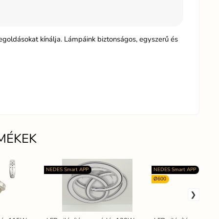
egoldásokat kínálja. Lámpáink biztonságos, egyszerű és
MÉKEK
NEDES Smart APP
NEDES Smart APP
Ø600