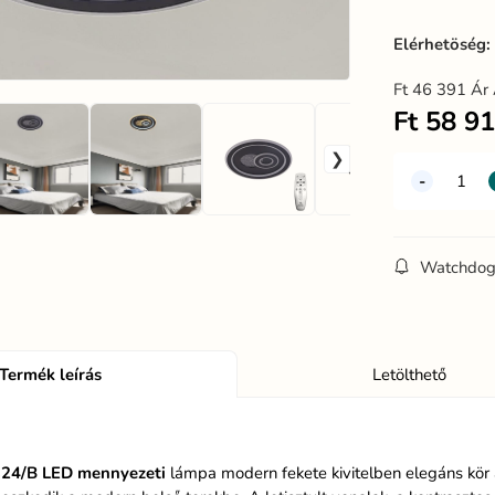
Elérhetöség
Ft
46 391
Ár 
Ft
58 9
Watchdo
Termék leírás
Letölthető
24/B LED
mennyezeti
lámpa modern fekete kivitelben elegáns kör a