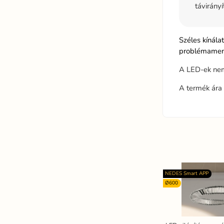
távirányí
Széles kínála
problémamente
A LED-ek nem
A termék ára 
NEDES Smart APP
Ø600