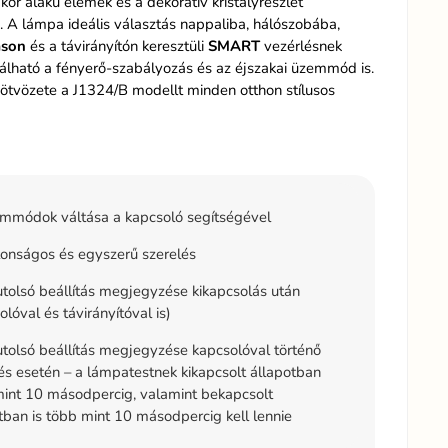
 kör alakú elemek és a dekoratív kristályrészlet
. A lámpa ideális választás nappaliba, hálószobába,
áson
és a távirányítón keresztüli
SMART
vezérlésnek
álható a fényerő-szabályozás és az éjszakai üzemmód is.
 ötvözete a J1324/B modellt minden otthon stílusos
mmódok váltása a kapcsoló segítségével
onságos és egyszerű szerelés
tolsó beállítás megjegyzése kikapcsolás után
olóval és távirányítóval is)
tolsó beállítás megjegyzése kapcsolóval történő
és esetén – a lámpatestnek kikapcsolt állapotban
int 10 másodpercig, valamint bekapcsolt
tban is több mint 10 másodpercig kell lennie