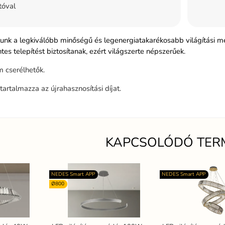
tóval
tunk a legkiválóbb minőségű és legenergiatakarékosabb világítási m
s telepítést biztosítanak, ezért világszerte népszerűek.
 cserélhetők.
tartalmazza az újrahasznosítási díjat.
KAPCSOLÓDÓ TER
NEDES Smart APP
NEDES Smart APP
Ø800