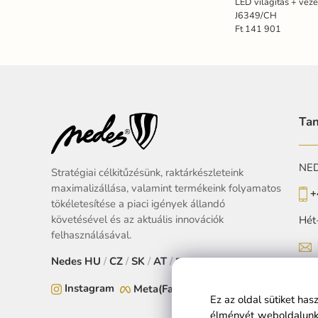
LED világítás + vez
J6349/CH
Ft 141 901
Tan
NEDE
Stratégiai célkitűzésünk, raktárkészleteink
maximalizállása, valamint termékeink folyamatos
+
tökéletesítése a piaci igények állandó
követésével és az aktuális innovációk
Hét
felhasználásával.
Nedes
HU
/
CZ
/
SK
/
AT
/
EU
Instagram
Meta(Facebook)
Ez az oldal sütiket ha
élményét weboldalunko