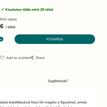
:
Készleten több mint 20 tétel
ÁFA nélkül
16
tétel
g
Add to wishlist
Share
Segíthetünk?
lakú kialakításával hívja fel magára a figyelmet, amely