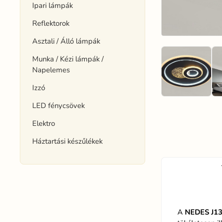
Ipari lámpák
Reflektorok
Asztali / Álló lámpák
Munka / Kézi lámpák /
Napelemes
Izzó
LED fénycsövek
Elektro
Háztartási készűlékek
A
NEDES J13