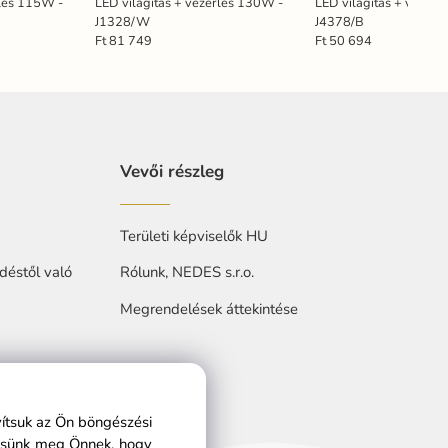
rlés 115W -
LED világítás + vezérlés 130W -
LED világítás + vezérl
J1328/W
J4378/B
Ft 81 749
Ft 50 694
Vevői részleg
Területi képviselők HU
déstől való
Rólunk, NEDES s.r.o.
Megrendelések áttekintése
at
vítsuk az Ön böngészési
ítsünk meg Önnek, hogy