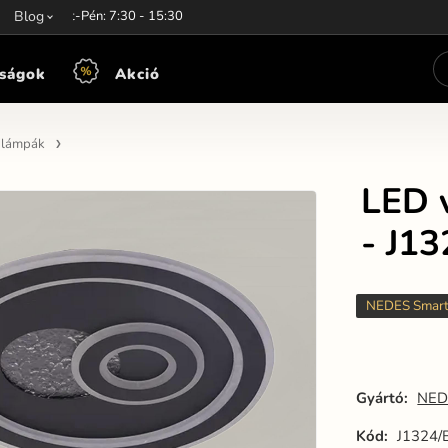
unkaidő:
Blog
Hét-Pén: 7:30 - 15:30
ságok
Akció
n lámpák
LED v
- J1
NEDES Smar
Gyártó:
NED
Kód:
J1324/