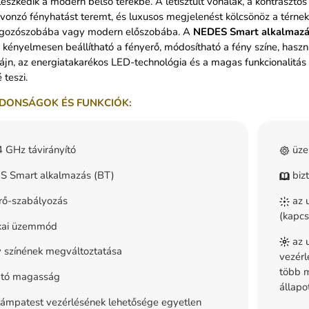
leszkedik a modern belső terekbe. A letisztult vonalak, a kontrasztos
vonzó fényhatást teremt, és luxusos megjelenést kölcsönöz a térnek
lgozószobába vagy modern előszobába. A
NEDES Smart alkalmaz
kényelmesen beállítható a fényerő, módosítható a fény színe, haszn
jn, az energiatakarékos LED-technológia és a magas funkcionalitás
 teszi.
DONSÁGOK ÉS FUNKCIÓK:
 GHz távirányító
üze
 Smart alkalmazás (BT)
bizt
rő-szabályozás
az u
(kapcs
kai üzemmód
az u
 színének megváltoztatása
vezérl
több m
ható magasság
állapo
ámpatest vezérlésének lehetősége egyetlen