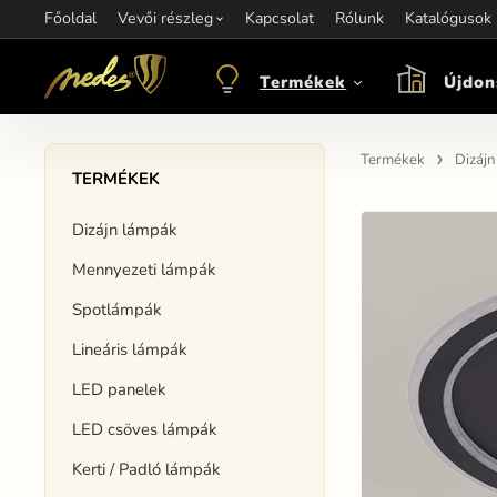
Főoldal
Információ:
Vevői részleg
Kapcsolat
Kapcsolat:
Rólunk
+421 907 263 473
Katalógusok
M
objednavkacz@nedes.sk
Termékek
Újdon
Termékek
Dizáj
TERMÉKEK
Dizájn lámpák
Mennyezeti lámpák
Spotlámpák
Lineáris lámpák
LED panelek
LED csöves lámpák
Kerti / Padló lámpák