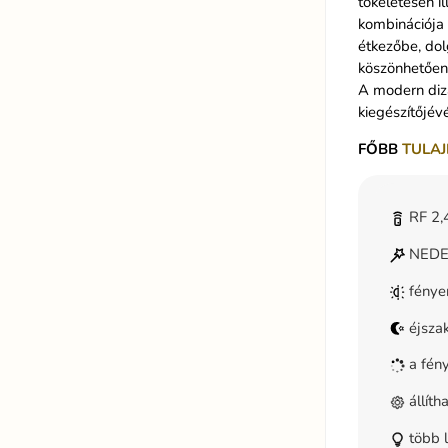
tökéletesen il
kombinációja 
étkezőbe, do
köszönhetően 
A modern dizá
kiegészítőjévé
FŐBB
TULAJ
RF 2,4
NEDES
fénye
éjsza
a fény
állít
több l