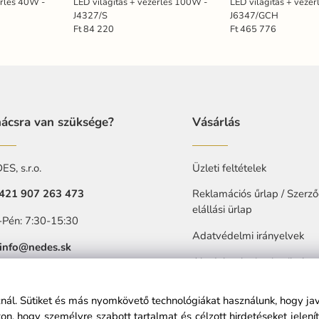
érlés 40W -
LED világítás + vezérlés 100W -
LED világítás + vezé
J4327/S
J6347/GCH
Ft 84 220
Ft 465 776
ácsra van szüksége?
Vásárlás
S, s.r.o.
Üzleti feltételek
421 907 263 473
Reklamációs űrlap / Szerző
elállási ürlap
-Pén: 7:30-15:30
Adatvédelmi irányelvek
info@nedes.sk
Akadalytalanitasi nyilatkoz
sznál. Sütiket és más nyomkövető technológiákat használunk, hogy ja
n, hogy személyre szabott tartalmat és célzott hirdetéseket jelen