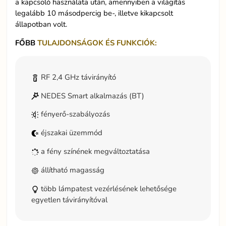
a kapcsoló használata után, amennyiben a világítás
legalább 10 másodpercig be-, illetve kikapcsolt
állapotban volt.
FŐBB
TULAJDONSÁGOK ÉS FUNKCIÓK:
RF 2,4 GHz távirányító
NEDES Smart alkalmazás (BT)
fényerő-szabályozás
éjszakai üzemmód
a fény színének megváltoztatása
állítható magasság
több lámpatest vezérlésének lehetősége
egyetlen távirányítóval