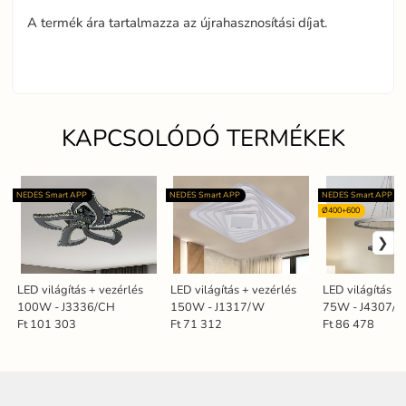
A termék ára tartalmazza az újrahasznosítási díjat.
KAPCSOLÓDÓ TERMÉKEK
NEDES Smart APP
NEDES Smart APP
NEDES Smart APP
Ø400+600
LED világítás + vezérlés
LED világítás + vezérlés
LED világítás +
100W - J3336/CH
150W - J1317/W
75W - J4307/
Ft 101 303
Ft 71 312
Ft 86 478