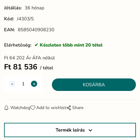
Jótállás:
36 hónap
Kód:
J4303/S
EAN:
8585040908230
Elérhetöség:
Készleten több mint 20 tétel
Ft
64 202
Ár ÁFA nélkül
Ft
81 536
tétel
Watchdog
Add to wishlist
Share
Termék leírás