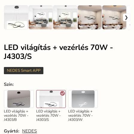
LED világítás + vezérlés 70W -
J4303/S
NEDES Smart APP
Szín
:
LED világítás +
LED világítás +
LED világítás +
vezérlés 70W -
vezérlés 70W -
vezérlés 70W -
J4303/B
J4303/S
J4303/W
Gyártó:
NEDES