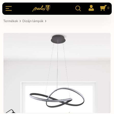
0
Termékek
Dizájn lámpák