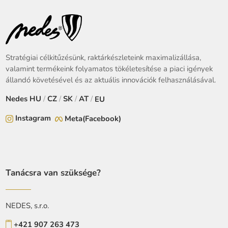
Stratégiai célkitűzésünk, raktárkészleteink maximalizállása,
valamint termékeink folyamatos tökéletesítése a piaci igények
állandó követésével és az aktuális innovációk felhasználásával.
Nedes
HU
/
CZ
/
SK
/
AT
/
EU
Instagram
Meta(Facebook)
Tanácsra van szüksége?
NEDES, s.r.o.
+421 907 263 473