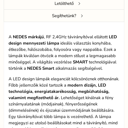
Letölthető
Segíthetünk?
A
NEDES márkájú
, RF 2,4GHz távirányítóval ellátott
LED
design mennyezeti lámpa
ideális választás konyhába,
étkezőbe, hálószobába, folyosóra vagy nappaliba. Ezek a
lámpák kiválóan ötvözik a modern stílust a legmagasabb
minőséggel. A világítás vezérlése
SMART
technológiával
történik a
NEDES Smart
alkalmazás segítségével.
A LED design lámpák eleganciát kölcsönöznek otthonának.
Főbb jellemzőik közé tartozik a
modern dizájn, LED
technológia, energiatakarékosság, megbízhatóság,
valamint megfizethető ár.
Lehetőséget kínálnak a fény
színárnyalatának (módjainak), fényerősségének
(dimmelésének) és éjszakai üzemmódjának beállítására.
Egy távirányítóval több lámpa is vezérelhető. A lámpa
megjegyzi az utolsó beállításokat mind a távirányító, mind