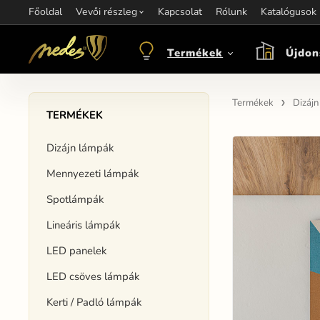
Főoldal
Információ:
Vevői részleg
Kapcsolat
Kapcsolat:
Rólunk
+421 907 263 473
Katalógusok
M
objednavkacz@nedes.sk
Termékek
Újdon
Termékek
Dizáj
TERMÉKEK
Dizájn lámpák
Mennyezeti lámpák
Spotlámpák
Lineáris lámpák
LED panelek
LED csöves lámpák
Kerti / Padló lámpák