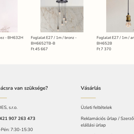
 rez - BH632H
Foglalat E27 / 1m / bronz -
Foglalat E27 / 1m / an
BH6652TB-B
BH652B
Ft 45 667
Ft 7 370
ácsra van szüksége?
Vásárlás
S, s.r.o.
Üzleti feltételek
421 907 263 473
Reklamációs űrlap / Szerző
elállási ürlap
-Pén: 7:30-15:30