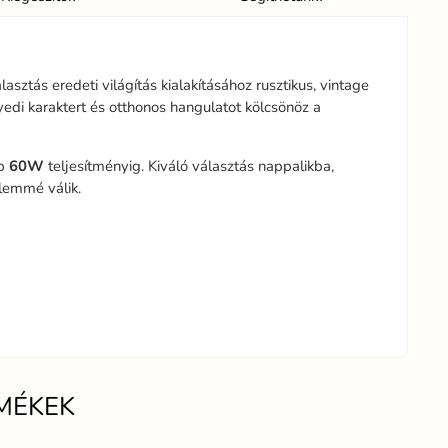
lasztás eredeti világítás kialakításához rusztikus, vintage
edi karaktert és otthonos hangulatot kölcsönöz a
bb
60W
teljesítményig. Kiváló választás nappalikba,
elemmé válik.
MÉKEK