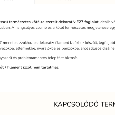
sszú természetes kötélre szerelt dekoratív E27 foglalat
ideális vá
ílusban. A hangsúlyos csomó és a kötél természetes megjelenése egy
7 menetes izzókhoz és dekoratív filament izzókhoz készült, legfelje
vézókba, éttermekbe, nyaralókba és panziókba, ahol stílusos dizájn
szerű és problémamentes telepítést biztosít.
ót / filament izzót nem tartalmaz.
KAPCSOLÓDÓ TER