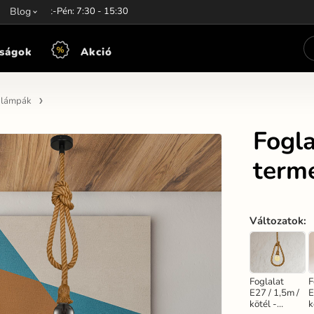
unkaidő:
Blog
Hét-Pén: 7:30 - 15:30
ságok
Akció
n lámpák
Fogla
term
Változatok
:
Foglalat
F
E27 / 1,5m /
E
kötél -
k