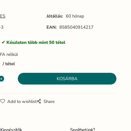
ermészetes
természetes
természetes
 BH671-4
- BH671-3
- BH6721-
5
ES
Jótállás:
60 hónap
-3
EAN:
8585040914217
:
Készleten több mint 50 tétel
FA nélkül
2
tétel
g
Add to wishlist
Share
Kiegészítők
Segíthetünk?