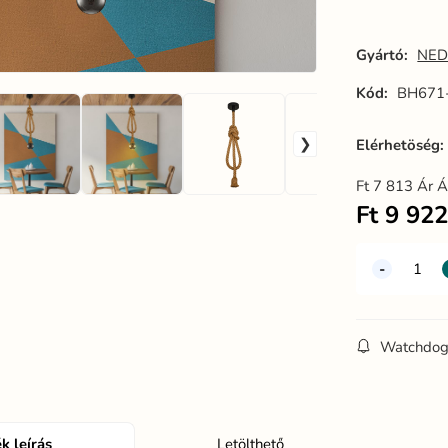
természetes
t
- BH671-2
-
Gyártó:
NED
Kód:
BH671
Elérhetöség
Ft
7 813
Ár Á
Ft
9 92
Watchdo
k leírás
Letölthető