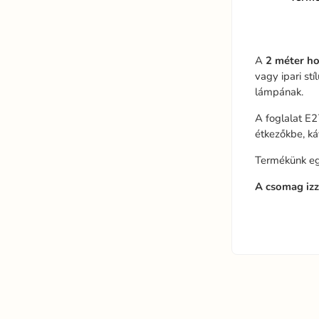
A
2 méter ho
vagy ipari st
lámpának.
A foglalat E2
étkezőkbe, ká
Termékünk egy
A csomag izz