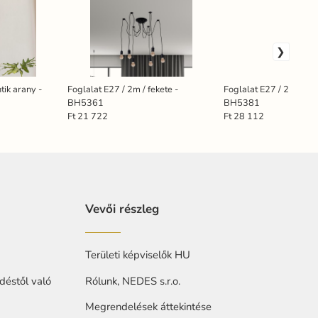
tik arany -
Foglalat E27 / 2m / fekete -
Foglalat E27 / 2m / fek
BH5361
BH5381
Ft 21 722
Ft 28 112
Vevői részleg
Területi képviselők HU
déstől való
Rólunk, NEDES s.r.o.
Megrendelések áttekintése