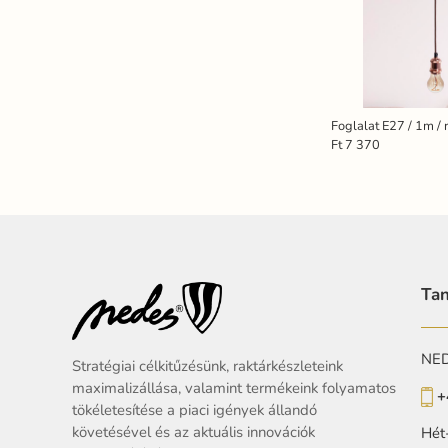
Foglalat E27 / 1m /
Ft 7 370
Tan
NEDE
Stratégiai célkitűzésünk, raktárkészleteink
maximalizállása, valamint termékeink folyamatos
+
tökéletesítése a piaci igények állandó
követésével és az aktuális innovációk
Hét