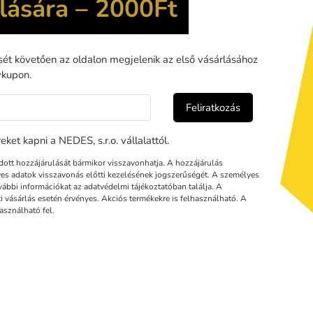
Watchdo
k leírás
Letölthető
rkájú
LNL127
LED világítótesthez tartozó felfüggesztő tartozék tart
üggesztését a plafonra.
tő rugalmasságot biztosít a felhasználó igényeihez és a világítási k
iegészítőt úgy tervezték, hogy megbízható tartást és stabilitást b
lamint könnyű hozzáférést tesz lehetővé a lámpa karbantartása és cse