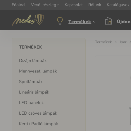
Főoldal
Információ:
Vevői részleg
Kapcsolat
Kapcsolat:
Rólunk
+421 907 263 473
Katalógusok
M
objednavkacz@nedes.sk
Termékek
Újdon
Termékek
Ipari 
TERMÉKEK
Dizájn lámpák
Mennyezeti lámpák
Spotlámpák
Lineáris lámpák
LED panelek
LED csöves lámpák
Kerti / Padló lámpák