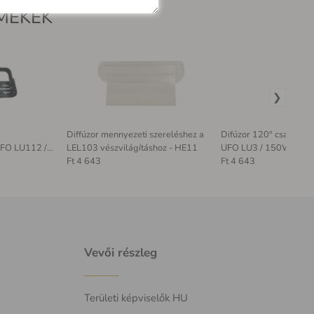
MÉKEK
Diffúzor mennyezeti szereléshez a
Difúzor 120° csarnokvilágításhoz
UFO LU112 /
LEL103 vészvilágításhoz - HE11
UFO LU3 / 150W - CU
Ft 4 643
Ft 4 643
Vevői részleg
Területi képviselők HU