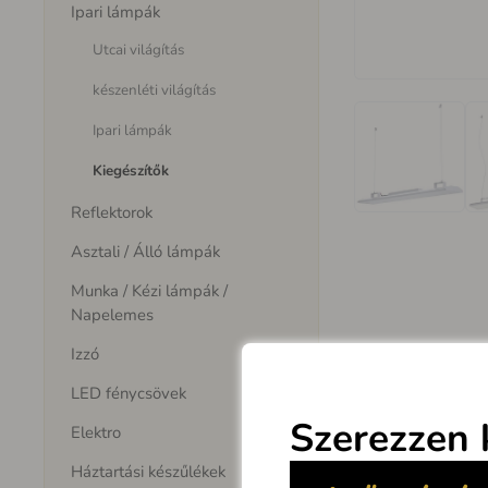
Ipari lámpák
Utcai világítás
készenléti világítás
Ipari lámpák
Kiegészítők
Reflektorok
Asztali / Álló lámpák
Munka / Kézi lámpák /
Napelemes
Izzó
LED fénycsövek
Elektro
Háztartási készűlékek