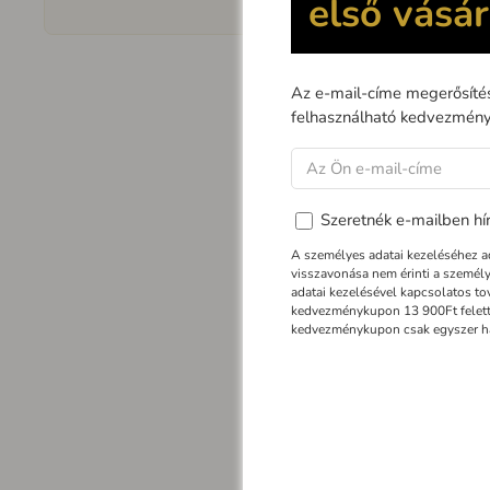
Termé
A
NEDES
má
biztonságos f
Ez a kiegészí
A függesztő k
szerelést, va