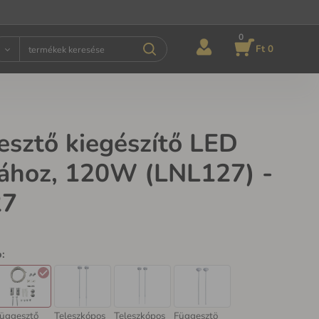
0
Ft 0
esztő kiegészítő LED
ához, 120W (LNL127) -
27
o
:
üggesztő
Teleszkópos
Teleszkópos
Függesztö