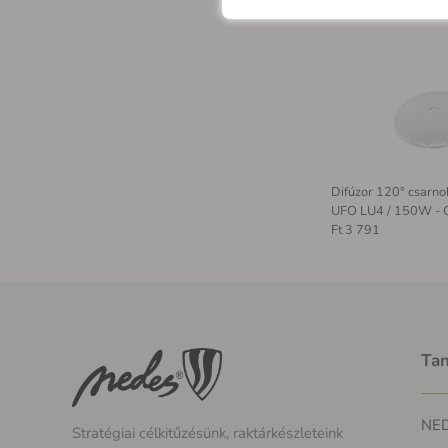
Difúzor 120° csarno
UFO LU4 / 150W -
Ft 3 791
Tan
NEDE
Stratégiai célkitűzésünk, raktárkészleteink