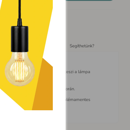
g
Add to wishlist
Share
Kiegészítők
Segíthetünk?
almaz egy zsinórt, amely lehetővé teszi a lámpa
övetelményekhez igazodó telepítés során.
iztosítson, miközben egyszerű és problémamentes
réje céljából.