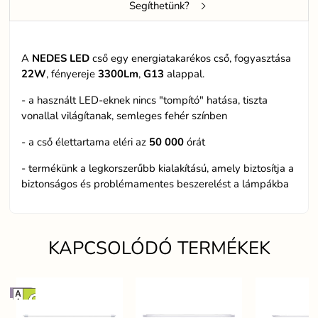
Segíthetünk?
A
NEDES LED
cső egy energiatakarékos cső, fogyasztása
22W
, fényereje
3300Lm
,
G13
alappal.
- a használt LED-eknek nincs "tompító" hatása, tiszta
vonallal világítanak, semleges fehér színben
- a cső élettartama eléri az
50 000
órát
- termékünk a legkorszerűbb kialakítású, amely biztosítja a
biztonságos és problémamentes beszerelést a lámpákba
KAPCSOLÓDÓ TERMÉKEK
PF>09