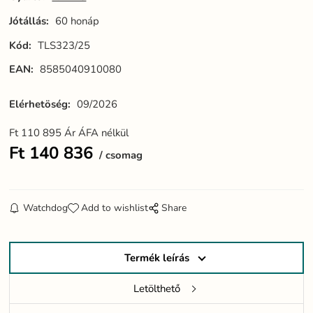
Jótállás:
60 honáp
Kód:
TLS323/25
EAN:
8585040910080
Elérhetöség:
09/2026
Ft
110 895
Ár ÁFA nélkül
Ft
140 836
csomag
Watchdog
Add to wishlist
Share
Termék leírás
Letölthető