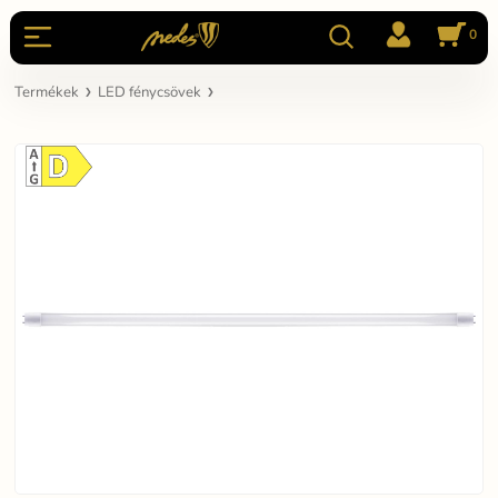
0
Termékek
LED fénycsövek