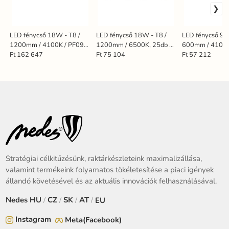
LED fénycső 18W - T8 /
LED fénycső 18W - T8 /
LED fénycső 9W
1200mm / 4100K / PF09 /
1200mm / 6500K, 25db -
600mm / 4100K
3060Lm, 25db - TLS5229
TLS202
TLS221
Ft 162 647
Ft 75 104
Ft 57 212
Stratégiai célkitűzésünk, raktárkészleteink maximalizállása,
valamint termékeink folyamatos tökéletesítése a piaci igények
állandó követésével és az aktuális innovációk felhasználásával.
Nedes
HU
/
CZ
/
SK
/
AT
/
EU
Instagram
Meta(Facebook)