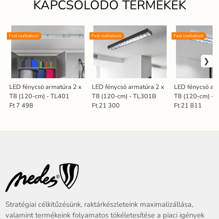
KAPCSOLÓDÓ TERMÉKEK
Fast csatlakozó
Fast csatlakozó
Fast csatlakozó
LED fénycsö armatúra 2 x
LED fénycsö armatúra 2 x
LED fénycsö ar
T8 (120-cm) - TL401
T8 (120-cm) - TL301B
T8 (120-cm) - 
Ft 7 498
Ft 21 300
Ft 21 811
Stratégiai célkitűzésünk, raktárkészleteink maximalizállása,
valamint termékeink folyamatos tökéletesítése a piaci igények