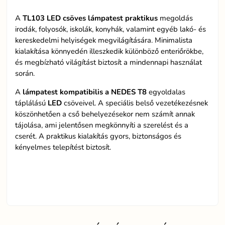
A
TL103 LED csöves lámpatest praktikus
megoldás
irodák, folyosók, iskolák, konyhák, valamint egyéb lakó- és
kereskedelmi helyiségek megvilágítására. Minimalista
kialakítása könnyedén illeszkedik különböző enteriőrökbe,
és megbízható világítást biztosít a mindennapi használat
során.
A
lámpatest kompatibilis a NEDES T8
egyoldalas
táplálású
LED
csöveivel. A speciális belső vezetékezésnek
köszönhetően a cső behelyezésekor nem számít annak
tájolása, ami jelentősen megkönnyíti a szerelést és a
cserét. A praktikus kialakítás gyors, biztonságos és
kényelmes telepítést biztosít.