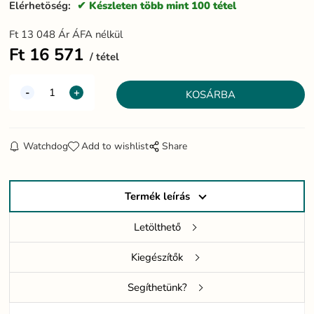
Elérhetöség:
Készleten több mint 100 tétel
Ft
13 048
Ár ÁFA nélkül
Ft
16 571
tétel
Watchdog
Add to wishlist
Share
Termék leírás
Letölthető
Kiegészítők
Segíthetünk?