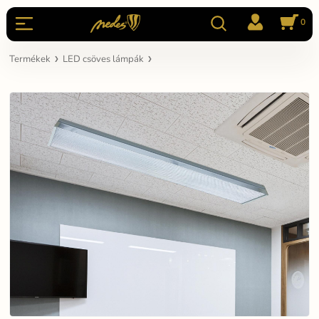
0
Termékek
LED csöves lámpák