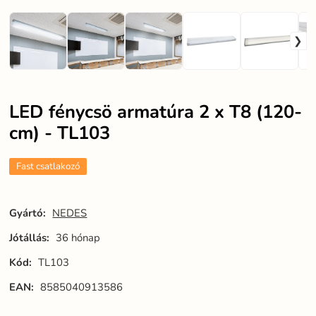
LED fénycsö armatúra 2 x T8 (120-
cm) - TL103
Fast csatlakozó
Gyártó:
NEDES
Jótállás:
36 hónap
Kód:
TL103
EAN:
8585040913586