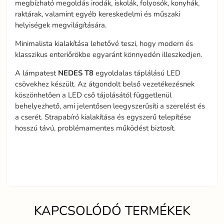
megbízható megoldás irodák, iskolák, folyosók, konyhák,
raktárak, valamint egyéb kereskedelmi és műszaki
helyiségek megvilágítására.
Minimalista kialakítása lehetővé teszi, hogy modern és
klasszikus enteriőrökbe egyaránt könnyedén illeszkedjen.
A lámpatest
NEDES
T8
egyoldalas táplálású LED
csövekhez készült. Az átgondolt belső vezetékezésnek
köszönhetően a LED cső tájolásától függetlenül
behelyezhető, ami jelentősen leegyszerűsíti a szerelést és
a cserét. Strapabíró kialakítása és egyszerű telepítése
hosszú távú, problémamentes működést biztosít.
KAPCSOLÓDÓ TERMÉKEK