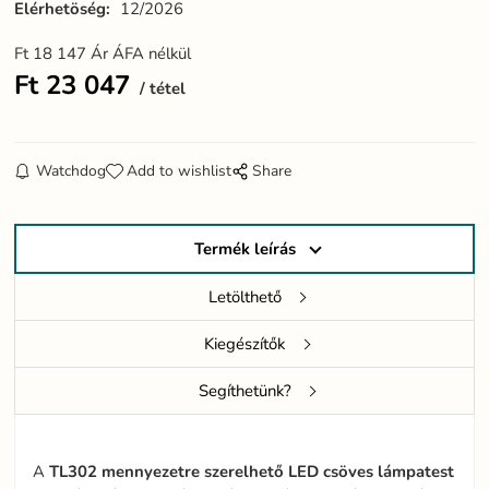
Elérhetöség:
12/2026
Ft
18 147
Ár ÁFA nélkül
Ft
23 047
tétel
Watchdog
Add to wishlist
Share
Termék leírás
Letölthető
Kiegészítők
Segíthetünk?
A
TL302
mennyezetre
szerelhető
LED
csöves
lámpatest