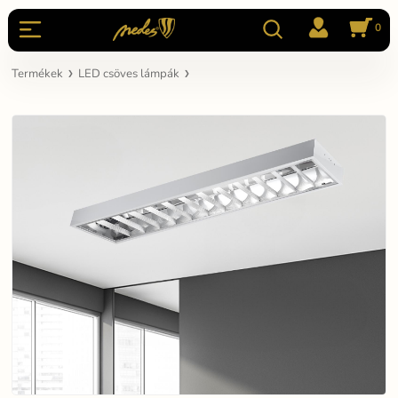
0
Termékek
LED csöves lámpák