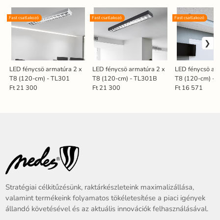
Fast csatlakozó
Fast csatlakozó
Fast csatlakozó
LED fénycsö armatúra 2 x
LED fénycsö armatúra 2 x
LED fénycsö ar
T8 (120-cm) - TL301
T8 (120-cm) - TL301B
T8 (120-cm) - 
Ft 21 300
Ft 21 300
Ft 16 571
Stratégiai célkitűzésünk, raktárkészleteink maximalizállása,
valamint termékeink folyamatos tökéletesítése a piaci igények
állandó követésével és az aktuális innovációk felhasználásával.