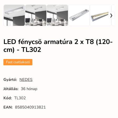
LED fénycsö armatúra 2 x T8 (120-
cm) - TL302
Fast csatlakozó
Gyártó:
NEDES
Jótállás:
36 hónap
Kód:
TL302
EAN:
8585040913821