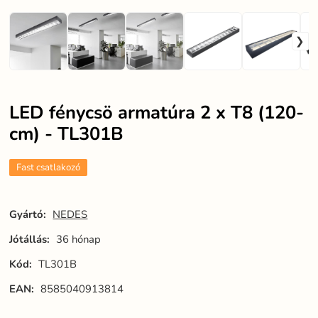
LED fénycsö armatúra 2 x T8 (120-
cm) - TL301B
Fast csatlakozó
Gyártó:
NEDES
Jótállás:
36 hónap
Kód:
TL301B
EAN:
8585040913814