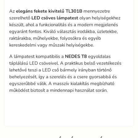
Az
elegáns fekete kivitelű TL301B
mennyezetre
szerelhető
LED
csöves
lámpatest
olyan helyiségekhez
készült, ahol a funkcionalitás és a modern megjelenés
egyaránt fontos. Kiváló választás irodákba, üzletekbe,
raktárakba, műhelyekbe, folyosókra és egyéb
kereskedelmi vagy műszaki helyiségekbe.
A lámpatest kompatibilis a
NEDES
T8
egyoldalas
táplálású LED csöveivel. A praktikus belső vezetékezés
lehetővé teszi a LED cső bármely irányban történő
behelyezését, így a szerelés és a csere gyorsabbá és
egyszerűbbé válik. A masszív kialakítás megbízható
működést biztosít a mindennapi használat során.