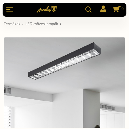
0
Termékek
LED csöves lámpák