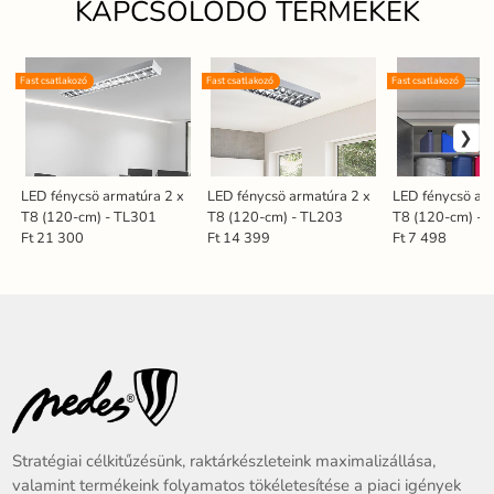
KAPCSOLÓDÓ TERMÉKEK
Fast csatlakozó
Fast csatlakozó
Fast csatlakozó
LED fénycsö armatúra 2 x
LED fénycsö armatúra 2 x
LED fénycsö ar
T8 (120-cm) - TL301
T8 (120-cm) - TL203
T8 (120-cm) - 
Ft 21 300
Ft 14 399
Ft 7 498
Stratégiai célkitűzésünk, raktárkészleteink maximalizállása,
valamint termékeink folyamatos tökéletesítése a piaci igények