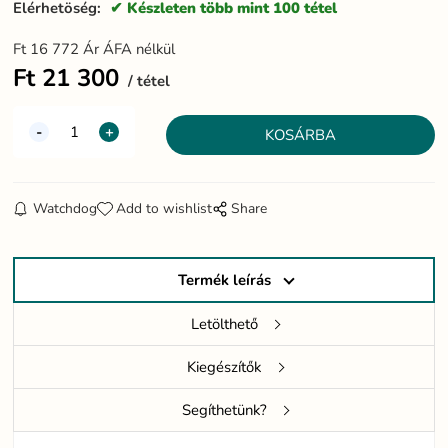
Elérhetöség:
Készleten több mint 100 tétel
Ft
16 772
Ár ÁFA nélkül
Ft
21 300
tétel
Watchdog
Add to wishlist
Share
Termék leírás
Letölthető
Kiegészítők
Segíthetünk?