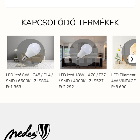
KAPCSOLÓDÓ TERMÉKEK
LED izzó 8W - G45 / E14 /
LED izzó 18W - A70 / E27
LED Filament 
SMD / 6500K - ZLS804
/ SMD / 4000K - ZLS527
4W VINTAGE - 
/ 2000K - ZSF
Ft 1 363
Ft 2 292
Ft 8 690