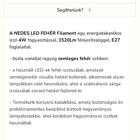
Segíthetünk?
A NEDES LED
FEHÉR Filament
egy energiatakarékos
izzó
4W
fogyasztással,
1520Lm
fényerősséggel,
E27
foglalattal
.
- tiszta vonallal ragyog
semleges fehér
színben.
- a használt LED-ek fehér izzószálak, amelyek
semlegesebb vizuális hatást keltenek, alkalmasak olyan
lámpákban való használatra, ahol a szabványos sárga
izzószálak zavaró hatást fejtenek ki.
- Termékünk korszerű kialakítású, amely biztonságos és
problémamentes beépítést biztosít hagyományos
lámpatestekbe, ahol korábban hagyományos izzókat
használtak.