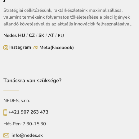
Stratégiai célkitűzésünk, raktárkészleteink maximalizállása,
valamint termékeink folyamatos tökéletesítése a piaci igények
állandó követésével és az aktuális innovációk felhasználásával.
Nedes
HU
/
CZ
/
SK
/
AT
/
EU
Instagram
Meta(Facebook)
Tanácsra van szüksége?
NEDES, s.r.o.
+421 907 263 473
Hét-Pén: 7:30-15:30
info@nedes.sk