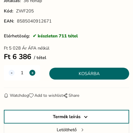
Jótállás:
36 hónap
Kód:
ZWF205
EAN:
8585040912671
Elérhetöség:
készleten 711 tétel
Ft
5 028
Ár ÁFA nélkül
Ft
6 386
tétel
Watchdog
Add to wishlist
Share
Termék leírás
Letölthető