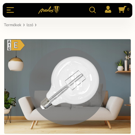
0
Termékek
Izzó