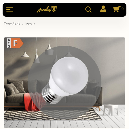
0
Termékek
Izzó