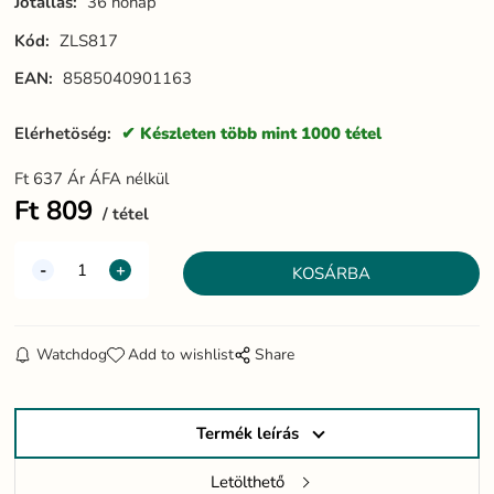
Jótállás:
36 hónap
Kód:
ZLS817
EAN:
8585040901163
Elérhetöség:
Készleten több mint 1000 tétel
Ft
637
Ár ÁFA nélkül
Ft
809
tétel
Watchdog
Add to wishlist
Share
Termék leírás
Letölthető