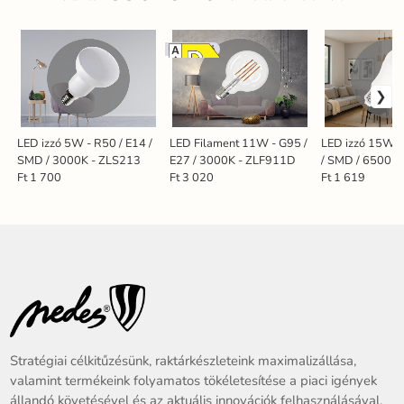
Dimmelhető
LED izzó 5W - R50 / E14 /
LED Filament 11W - G95 /
LED izzó 15W -
SMD / 3000K - ZLS213
E27 / 3000K - ZLF911D
/ SMD / 6500K
Ft 1 700
Ft 3 020
Ft 1 619
Stratégiai célkitűzésünk, raktárkészleteink maximalizállása,
valamint termékeink folyamatos tökéletesítése a piaci igények
állandó követésével és az aktuális innovációk felhasználásával.