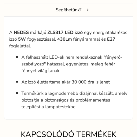
Segíthetünk?
A
NEDES
márkájú
ZLS817
LED
izzó
egy energiatakarékos
izzó
5W
fogyasztással,
430Lm
fényárammal és
E27
foglalattal.
A felhasznált LED-ek nem rendelkeznek "fényerő-
szabályozó" hatással, egyenletes, meleg fehér
fénnyel világítanak
Az izzó élettartama akár 30 000 óra is lehet
Termékünk a legmodernebb dizájnnal készült, amely
biztosítja a biztonságos és problémamentes
telepítést a lámpatestekbe
KAPCSOLÓDÓ TERMÉKEK