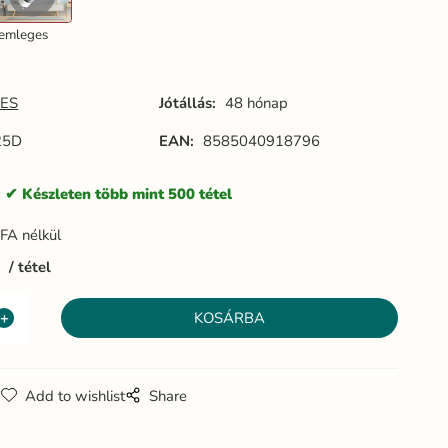
emleges
ES
Jótállás:
48 hónap
25D
EAN:
8585040918796
:
Készleten több mint 500 tétel
FA nélkül
5
tétel
g
Add to wishlist
Share