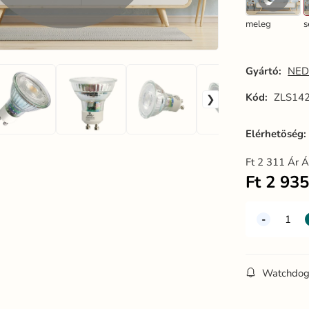
meleg
s
Gyártó:
NED
Kód:
ZLS14
Elérhetöség
Ft
2 311
Ár Á
Ft
2 93
Watchdo