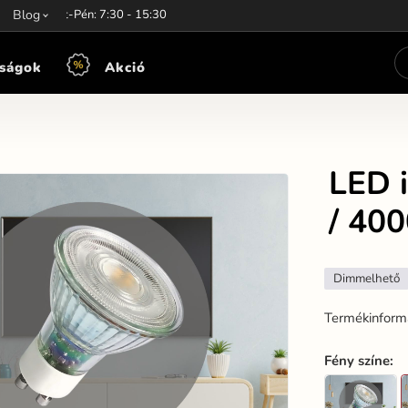
unkaidő:
Blog
Hét-Pén: 7:30 - 15:30
ságok
Akció
LED 
/ 40
Dimmelhető
Termékinform
Fény színe
: