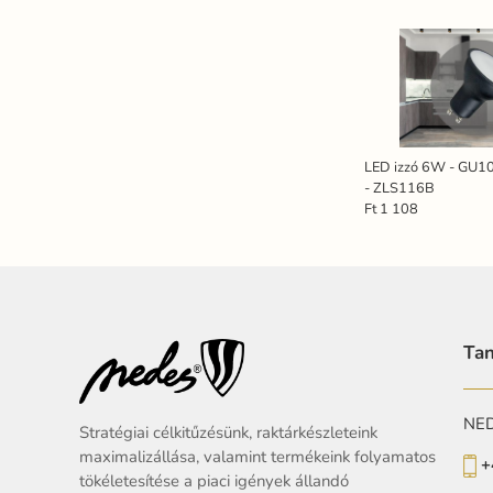
LED izzó 6W - GU10
- ZLS116B
Ft 1 108
Tan
NEDE
Stratégiai célkitűzésünk, raktárkészleteink
maximalizállása, valamint termékeink folyamatos
+
tökéletesítése a piaci igények állandó