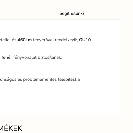
Segíthetünk?
tellel és
460Lm
fényerővel rendelkezik,
GU10
 fehér
fényvonalat biztosítanak.
ztonságos és problémamentes telepítést a
MÉKEK