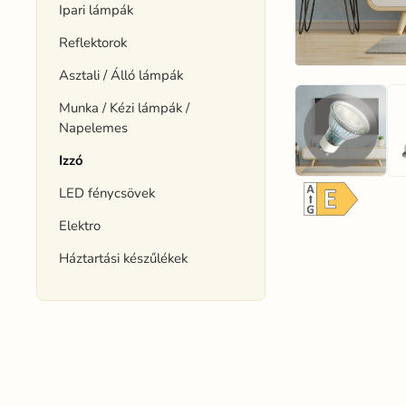
Ipari lámpák
Reflektorok
Asztali / Álló lámpák
Munka / Kézi lámpák /
Napelemes
Izzó
LED fénycsövek
Elektro
Háztartási készűlékek