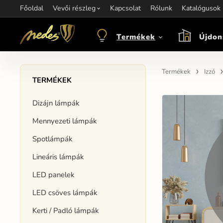
Főoldal
Információ:
Vevői részleg
Kapcsolat
Kapcsolat:
Rólunk
+421 907 263 473
Katalógusok
M
objednavkacz@nedes.sk
Termékek
Újdon
Termékek
Izzó
TERMÉKEK
Dizájn lámpák
Mennyezeti lámpák
Spotlámpák
Lineáris lámpák
LED panelek
LED csöves lámpák
Kerti / Padló lámpák