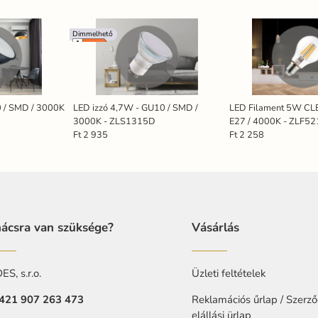
Dimmelhető
 / SMD / 3000K
LED izzó 4,7W - GU10 / SMD /
LED Filament 5W CLE
3000K - ZLS1315D
E27 / 4000K - ZLF5
Ft 2 935
Ft 2 258
ácsra van szüksége?
Vásárlás
S, s.r.o.
Üzleti feltételek
421 907 263 473
Reklamációs űrlap / Szerző
elállási ürlap