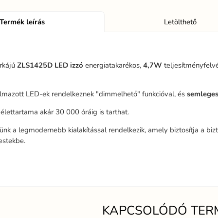
Termék leírás
Letölthető
rkájú
ZLS1425D LED izzó
energiatakarékos,
4,7W
teljesítményfelvé
lmazott LED-ek rendelkeznek "dimmelhető" funkcióval, és
semleges
 élettartama akár 30 000 óráig is tarthat.
nk a legmodernebb kialakítással rendelkezik, amely biztosítja a bi
estekbe.
KAPCSOLÓDÓ TER