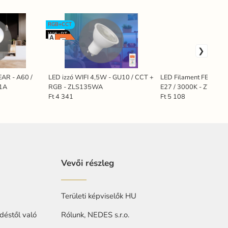
RGB+CCT
Wifi+BT
AR - A60 /
LED izzó WIFI 4,5W - GU10 / CCT +
LED Filament FEHÉR 1
21A
RGB - ZLS135WA
E27 / 3000K - ZWF10
Ft 4 341
Ft 5 108
Vevői részleg
Területi képviselők HU
déstől való
Rólunk, NEDES s.r.o.