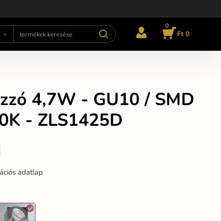
0
Ft 0
izzó 4,7W - GU10 / SMD
00K - ZLS1425D
ációs adatlap