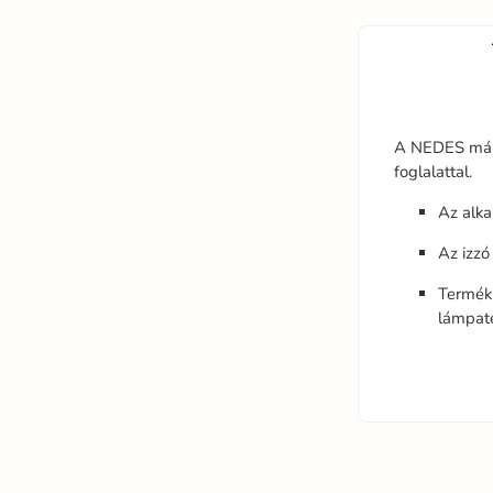
A NEDES má
foglalattal.
Az alka
Az izzó
Termékü
lámpat