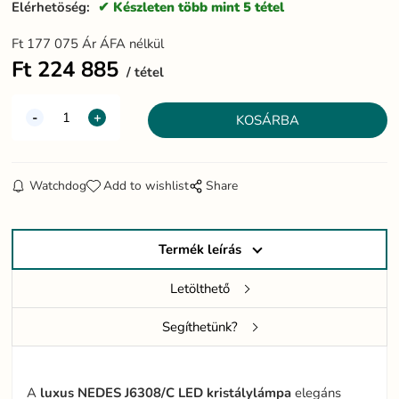
Elérhetöség:
Készleten több mint 5 tétel
Ft
177 075
Ár ÁFA nélkül
Ft
224 885
tétel
Watchdog
Add to wishlist
Share
Termék leírás
Letölthető
Segíthetünk?
A
luxus NEDES J6308/C LED kristálylámpa
elegáns