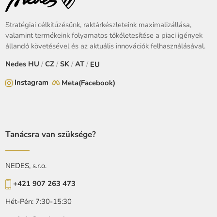
Stratégiai célkitűzésünk, raktárkészleteink maximalizállása,
valamint termékeink folyamatos tökéletesítése a piaci igények
állandó követésével és az aktuális innovációk felhasználásával.
Nedes
HU
/
CZ
/
SK
/
AT
/
EU
Instagram
Meta(Facebook)
Tanácsra van szüksége?
NEDES, s.r.o.
+421 907 263 473
Hét-Pén: 7:30-15:30