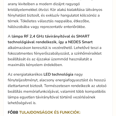
arany kivitelben a modern dizájnt ragyogó
kristályelemekkel ötvözi. Kör alakú kialakítása látványos
fényhatást biztosít, és exkluzív hangulatot kölcsönöz a
térnek. Tökéletes választás nappaliba, étkezőbe,
hálószobába vagy reprezentatív enteriőrökbe.
A
lámpa RF 2,4 GHz távirányítóval és SMART
technológiával rendelkezik, így a NEDES Smart
alkalmazáson keresztül is vezérelhető. Lehetővé teszi a
fokozatmentes fényerőszabályozást, a színhőmérséklet
beállítását és az éjszakai üzemmód használatát a
maximális kényelem érdekében.
Az energiatakarékos
LED technológia
nagy
fényteljesítményt, alacsony energiafogyasztást és hosszú
élettartamot biztosít. Természetesen rendelkezik az utolsó
beállítás memóriafunkciójával, valamint több kompatibilis
lámpa egyetlen távirányítóval történő vezérlésének
lehetőségével is.
FŐBB
TULAJDONSÁGOK ÉS FUNKCIÓK: