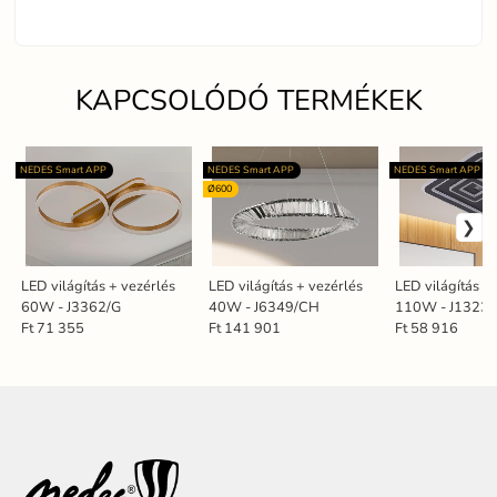
KAPCSOLÓDÓ TERMÉKEK
NEDES Smart APP
NEDES Smart APP
NEDES Smart APP
Ø600
LED világítás + vezérlés
LED világítás + vezérlés
LED világítás +
60W - J3362/G
40W - J6349/CH
110W - J1323/
Ft 71 355
Ft 141 901
Ft 58 916