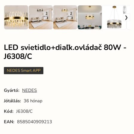
LED svietidlo+diaľk.ovládač 80W -
J6308/C
NEDES Smart APP
Gyártó:
NEDES
Jótállás:
36 hónap
Kód:
J6308/C
EAN:
8585040909213