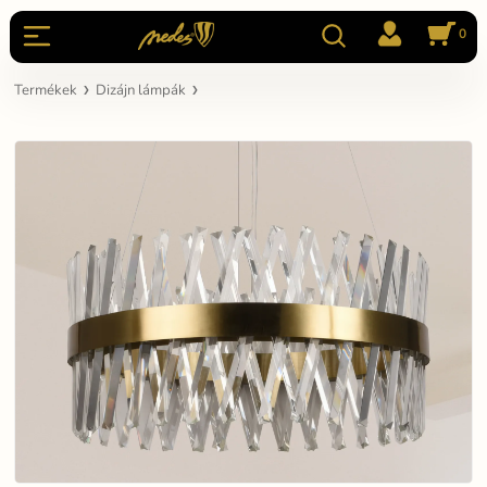
0
Termékek
Dizájn lámpák