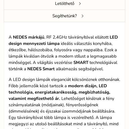
Letölthető
Segíthetünk?
A
NEDES márkájú
, RF 2,4GHz távirányítóval ellátott
LED
design mennyezeti lámpa
ideális választás konyhába,
étkezőbe, hálószobába, folyosóra vagy nappaliba. Ezek a
lámpák kiválóan ötvözik a modern stílust a legmagasabb
minőséggel. A világítás vezérlése
SMART
technológiával
történik a
NEDES Smart
alkalmazás segítségével.
A LED design lámpák eleganciát kölcsönöznek otthonának.
Főbb jellemzőik közé tartozik a
modern dizájn, LED
technológia, energiatakarékosság, megbízhatóság,
valamint megfizethető ár.
Lehetőséget kínálnak a fény
színárnyalatának (módjainak), fényerősségének
(dimmelésének) és éjszakai üzemmódjának beállítására.
Egy távirányítóval több lámpa is vezérelhető. A lámpa
megjegyzi az utolsó beállításokat mind a távirányító, mind