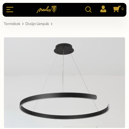
0
Termékek
Dizájn lámpák