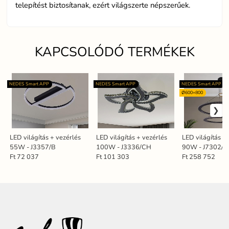
telepítést biztosítanak, ezért világszerte népszerűek.
KAPCSOLÓDÓ TERMÉKEK
NEDES Smart APP
NEDES Smart APP
NEDES Smart APP
Ø600+800
LED világítás + vezérlés
LED világítás + vezérlés
LED világítás +
55W - J3357/B
100W - J3336/CH
90W - J7302/B
Ft 72 037
Ft 101 303
Ft 258 752