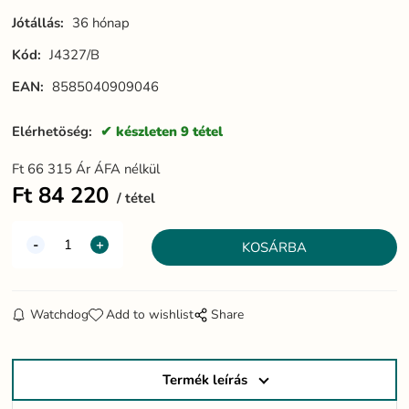
Jótállás:
36 hónap
Kód:
J4327/B
EAN:
8585040909046
Elérhetöség:
készleten 9 tétel
Ft
66 315
Ár ÁFA nélkül
Ft
84 220
tétel
Watchdog
Add to wishlist
Share
Termék leírás