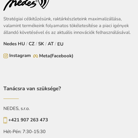
Stratégiai célkitűzésünk, raktárkészleteink maximalizállása,
valamint termékeink folyamatos tökéletesítése a piaci igények
állandó követésével és az aktuális innovációk felhasználásával.
Nedes
HU
/
CZ
/
SK
/
AT
/
EU
Instagram
Meta(Facebook)
Tanácsra van szüksége?
NEDES, s.r.o.
+421 907 263 473
Hét-Pén: 7:30-15:30