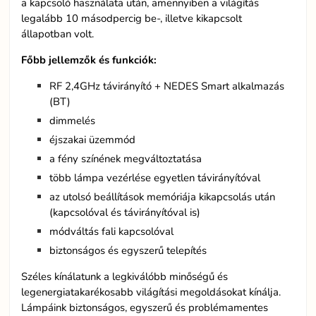
a kapcsoló használata után, amennyiben a világítás
legalább 10 másodpercig be-, illetve kikapcsolt
állapotban volt.
Főbb jellemzők és funkciók:
RF 2,4GHz távirányító + NEDES Smart alkalmazás
(BT)
dimmelés
éjszakai üzemmód
a fény színének megváltoztatása
több lámpa vezérlése egyetlen távirányítóval
az utolsó beállítások memóriája kikapcsolás után
(kapcsolóval és távirányítóval is)
módváltás fali kapcsolóval
biztonságos és egyszerű telepítés
Széles kínálatunk a legkiválóbb minőségű és
legenergiatakarékosabb világítási megoldásokat kínálja.
Lámpáink biztonságos, egyszerű és problémamentes