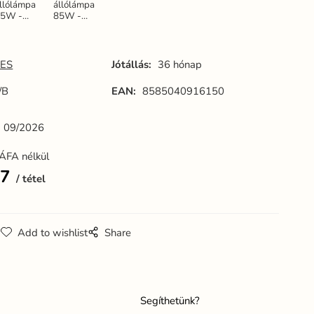
llólámpa
állólámpa
85W -
85W -
F2309/BR
JF2309/S
ES
Jótállás:
36 hónap
/B
EAN:
8585040916150
:
09/2026
ÁFA nélkül
47
tétel
g
Add to wishlist
Share
Segíthetünk?