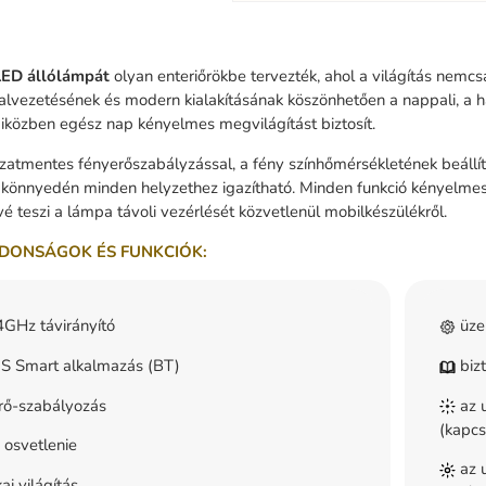
LED állólámpát
olyan enteriőrökbe tervezték, ahol a világítás nemcsa
nalvezetésének és modern kialakításának köszönhetően a nappali, a
iközben egész nap kényelmes megvilágítást biztosít.
atmentes fényerőszabályzással, a fény színhőmérsékletének beállít
 könnyedén minden helyzethez igazítható. Minden funkció kényelme
é teszi a lámpa távoli vezérlését közvetlenül mobilkészülékről.
DONSÁGOK ÉS FUNKCIÓK:
GHz távirányító
üze
 Smart alkalmazás (BT)
bizt
rő-szabályozás
az u
(kapcs
 osvetlenie
az u
ai világítás