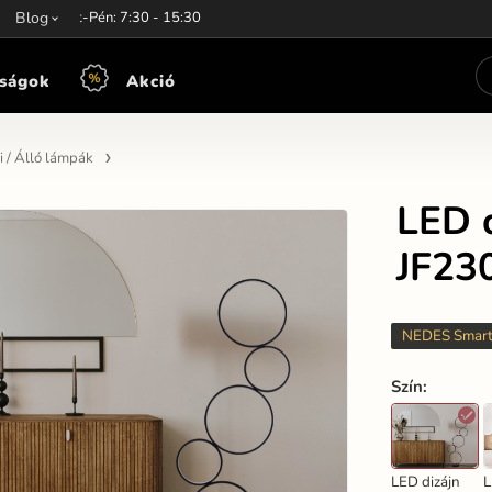
unkaidő:
Blog
Hét-Pén: 7:30 - 15:30
ságok
Akció
i / Álló lámpák
LED 
JF23
NEDES Smar
Szín
:
LED dizájn
L