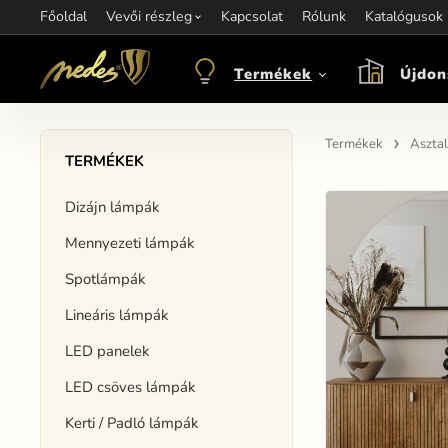
Főoldal
Információ:
Vevői részleg
Kapcsolat
Kapcsolat:
Rólunk
+421 907 263 473
Katalógusok
M
objednavkacz@nedes.sk
Termékek
Újdon
Termékek
Asztal
TERMÉKEK
Dizájn lámpák
Mennyezeti lámpák
Spotlámpák
Lineáris lámpák
LED panelek
LED csöves lámpák
Kerti / Padló lámpák