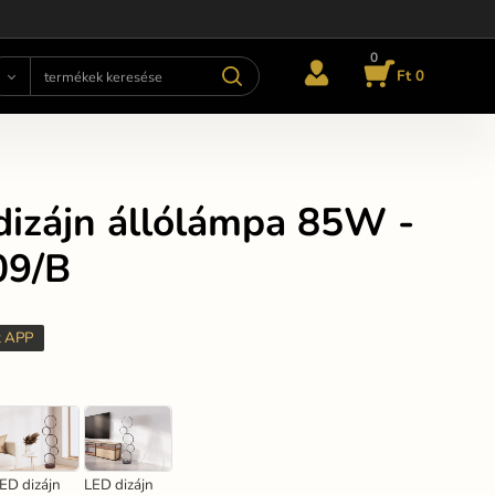
0
Ft 0
dizájn állólámpa 85W -
09/B
t APP
ED dizájn
LED dizájn