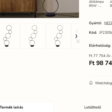
állólámpa
á
85W -
JF2309/B
J
Gyártó:
NED
Kód:
JF2309
Elérhetöség
Ft
77 754
Ár 
Ft
98 7
Watchdo
Termék leírás
Letölthető