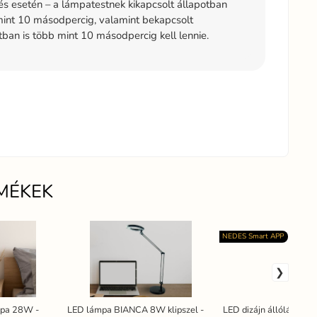
és esetén – a lámpatestnek kikapcsolt állapotban
int 10 másodpercig, valamint bekapcsolt
tban is több mint 10 másodpercig kell lennie.
MÉKEK
NEDES Smart APP
ámpa 28W -
LED lámpa BIANCA 8W klipszel -
LED dizájn állólámpa 