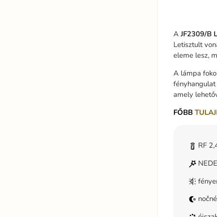
A
JF2309/B 
Letisztult vo
eleme lesz, m
A lámpa fokoz
fényhangulat
amely lehetőv
FŐBB
TULAJ
RF 2,4
NEDES
fénye
nočné
éjszak