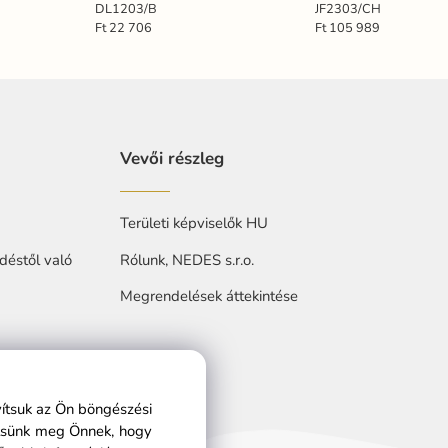
DL1203/B
JF2303/CH
Ft 22 706
Ft 105 989
Vevői részleg
Területi képviselők HU
déstől való
Rólunk, NEDES s.r.o.
Megrendelések áttekintése
at
vítsuk az Ön böngészési
ítsünk meg Önnek, hogy