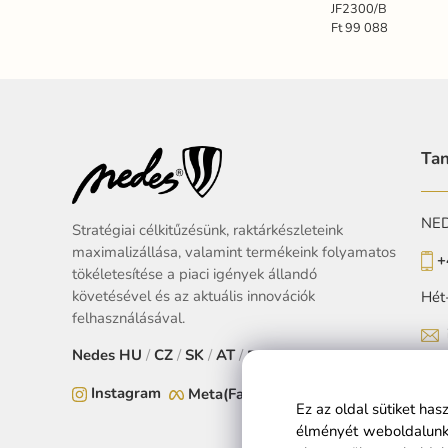
JF2300/B
Ft 99 088
Tan
NEDE
Stratégiai célkitűzésünk, raktárkészleteink
maximalizállása, valamint termékeink folyamatos
+
tökéletesítése a piaci igények állandó
követésével és az aktuális innovációk
Hét
felhasználásával.
Nedes
HU
/
CZ
/
SK
/
AT
/
EU
Instagram
Meta(Facebook)
Ez az oldal sütiket ha
élményét weboldalunko