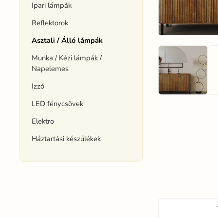
Ipari lámpák
Reflektorok
Asztali / Álló lámpák
Munka / Kézi lámpák /
Napelemes
Izzó
LED fénycsövek
Elektro
Háztartási készűlékek