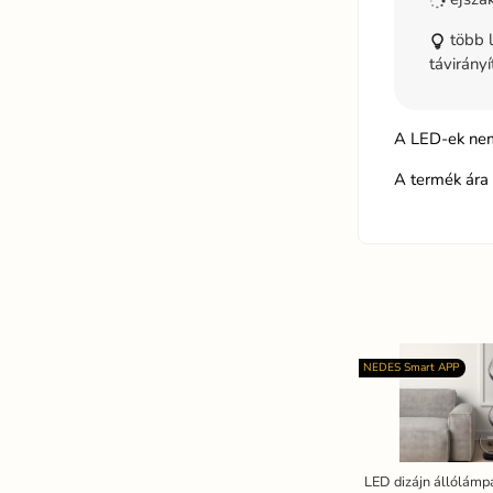
több l
távirányí
A LED-ek nem
A termék ára 
NEDES Smart APP
LED dizájn állólám