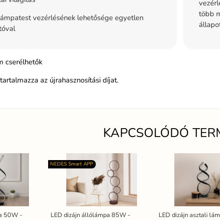
vezérl
több m
ámpatest vezérlésének lehetősége egyetlen
állapo
tóval
 cserélhetők
tartalmazza az újrahasznosítási díjat.
KAPCSOLÓDÓ TER
NEDES Smart APP
pa 50W -
LED dizájn állólámpa 85W -
LED dizájn asztali l