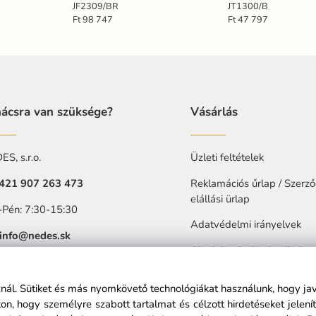
JF2309/BR
JT1300/B
Ft 98 747
Ft 47 797
ácsra van szüksége?
Vásárlás
S, s.r.o.
Üzleti feltételek
421 907 263 473
Reklamációs űrlap / Szerző
elállási ürlap
-Pén: 7:30-15:30
Adatvédelmi irányelvek
info@nedes.sk
Akadalytalanitasi nyilatkoz
sznál. Sütiket és más nyomkövető technológiákat használunk, hogy ja
n, hogy személyre szabott tartalmat és célzott hirdetéseket jelen