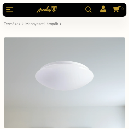
0
Termékek
Mennyezeti lámpák