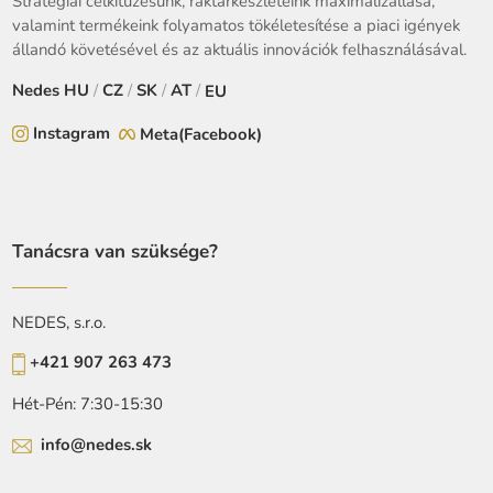
Stratégiai célkitűzésünk, raktárkészleteink maximalizállása,
valamint termékeink folyamatos tökéletesítése a piaci igények
állandó követésével és az aktuális innovációk felhasználásával.
Nedes
HU
/
CZ
/
SK
/
AT
/
EU
Instagram
Meta(Facebook)
Tanácsra van szüksége?
NEDES, s.r.o.
+421 907 263 473
Hét-Pén: 7:30-15:30
info@nedes.sk