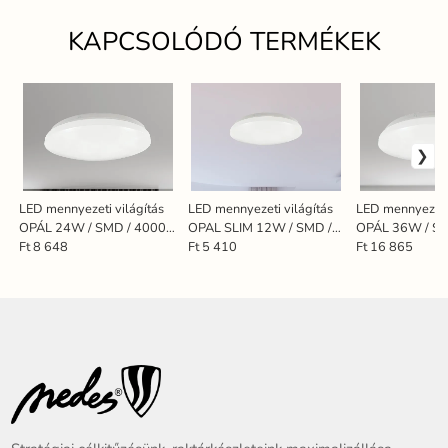
KAPCSOLÓDÓ TERMÉKEK
LED mennyezeti világítás
LED mennyezeti világítás
LED mennyezeti 
OPÁL 24W / SMD / 4000K
OPAL SLIM 12W / SMD /
OPÁL 36W / SM
- LCL423S
4000K - LCL421S
- LCL424S
Ft 8 648
Ft 5 410
Ft 16 865