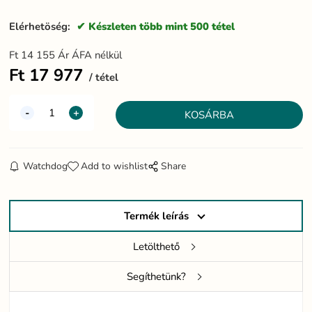
Elérhetöség:
Készleten több mint 500 tétel
Ft
14 155
Ár ÁFA nélkül
Ft
17 977
tétel
Watchdog
Add to wishlist
Share
Termék leírás
Letölthető
Segíthetünk?