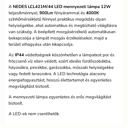
A
NEDES LCL421M/44 LED mennyezeti lámpa
12W
teljesítménnyel,
900Lm
fényárammal és
4000K
színhőmérsékletű fénnyel praktikus megoldás olyan
helyiségekbe, ahol automatikus és megbízható világításra
van szükség. A beépített mozgásérzékelő automatikusan
bekapcsolja a lámpát mozgás érzékelésekor, majd a
terület elhagyása után kikapcsolja.
Az
IP44
védettségnek köszönhetően a lámpatest por és
fröccsenő víz ellen védett, ezért ideális fürdőszobákba,
folyosókra, pincékbe, garázsokba, műszaki helyiségekbe
vagy fedett teraszokra. A LED technológia alacsony
energiafogyasztást, hosszú élettartamot és egyenletes
megvilágítást biztosít.
A mennyezeti lámpa egyenletes és erős megvilágítást
biztosít.
A LED-ek nem cserélhetők.