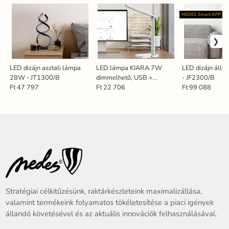
NEDES Smart APP
LED dizájn asztali lámpa
LED lámpa KIARA 7W
LED dizájn áll
28W - JT1300/B
dimmelhető, USB +
- JF2300/B
éjszakai fény + időzítő -
Ft 47 797
Ft 22 706
Ft 99 088
DL4304/W
Stratégiai célkitűzésünk, raktárkészleteink maximalizállása,
valamint termékeink folyamatos tökéletesítése a piaci igények
állandó követésével és az aktuális innovációk felhasználásával.