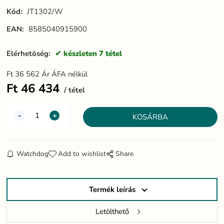
Kód:
JT1302/W
EAN:
8585040915900
Elérhetöség:
készleten 7 tétel
Ft
36 562
Ár ÁFA nélkül
Ft
46 434
tétel
Watchdog
Add to wishlist
Share
Termék leírás
Letölthető