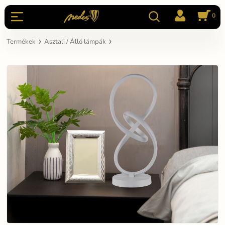
0
Termékek
Asztali / Álló lámpák