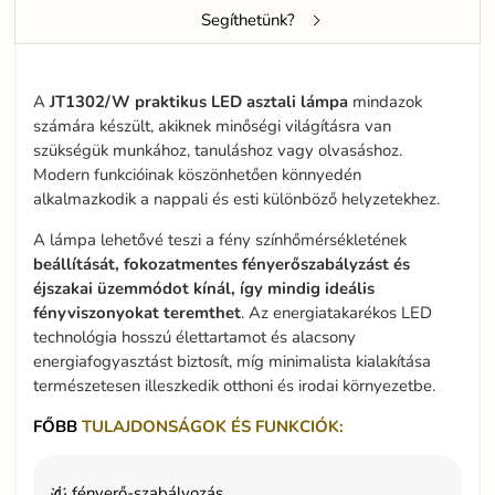
Segíthetünk?
A
JT1302/W
praktikus
LED
asztali
lámpa
mindazok
számára készült, akiknek minőségi világításra van
szükségük munkához, tanuláshoz vagy olvasáshoz.
Modern funkcióinak köszönhetően könnyedén
alkalmazkodik a nappali és esti különböző helyzetekhez.
A lámpa lehetővé teszi a fény színhőmérsékletének
beállítását, fokozatmentes fényerőszabályzást és
éjszakai üzemmódot kínál, így mindig ideális
fényviszonyokat teremthet
. Az energiatakarékos LED
technológia hosszú élettartamot és alacsony
energiafogyasztást biztosít, míg minimalista kialakítása
természetesen illeszkedik otthoni és irodai környezetbe.
FŐBB
TULAJDONSÁGOK ÉS FUNKCIÓK:
fényerő-szabályozás